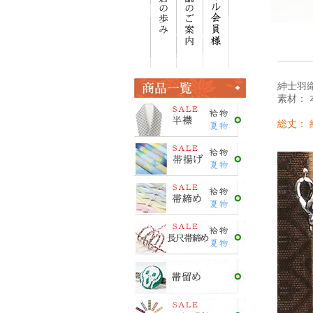
紳士羽
素材：
総丈： 