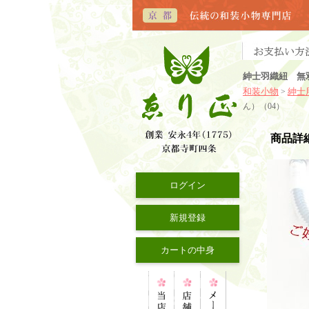
紳士羽織紐 無
和装小物
紳士
>
ん）（04）
商品詳
ログイン
新規登録
カートの中身