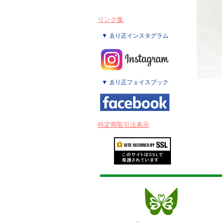
リンク集
▼ ゑり正インスタグラム
▼ ゑり正フェイスブック
特定商取引法表示