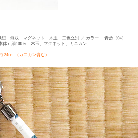
織紐 無双 マグネット 木玉 二色立別 ／ カラー： 青藍（04）
 本体）絹100％ 木玉、マグネット、カニカン
約 24cm （カニカン含む）