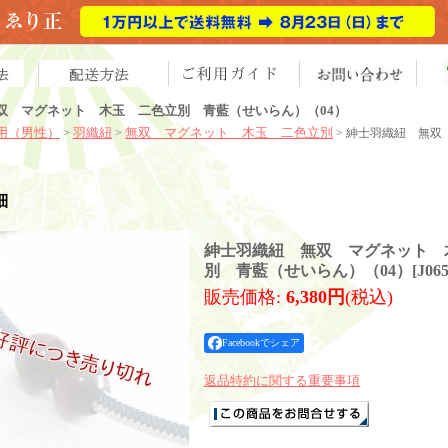
双 マグネット 木玉 二色立別 青藍（せいらん）（04）
用（男性）
羽織紐
無双 マグネット 木玉 二色立別
>
>
> 紳士羽織紐 無
細
紳士羽織紐 無双 マグネット 
別 青藍（せいらん）（04）
[
J065
販売価格
:
6,380円
(税込)
Facebookでシェア
返品特約に関する重要事項