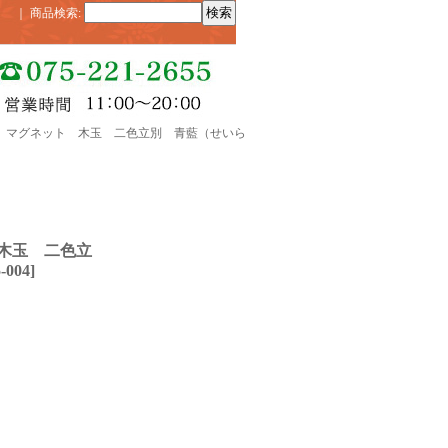
｜
商品検索
:
双 マグネット 木玉 二色立別 青藍（せいら
木玉 二色立
-004
]