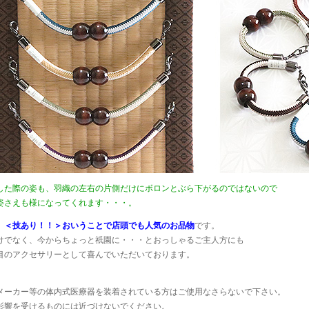
した際の姿も、羽織の左右の片側だけにボロンとぶら下がるのではないので
姿さえも様になってくれます・・・。
、
＜技あり！！＞おいうことで店頭でも人気のお品物
です。
けでなく、今からちょっと祇園に・・・とおっしゃるご主人方にも
目のアクセサリーとして喜んでいただいております。
メーカー等の体内式医療器を装着されている方はご使用なさらないで下さい。
影響を受けるものには近づけないでください。