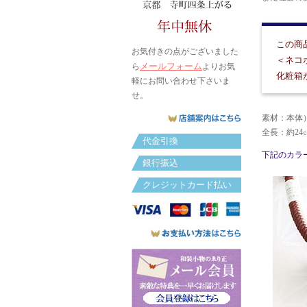
この商
お気付きの点がございました
＜ネコ
メールフォーム
ら
よりお気
化粧箱
軽にお問い合わせ下さいま
せ。
素材：本体
全長：約2
代金引換
下記のカラ
銀行振込
クレジットカード払い