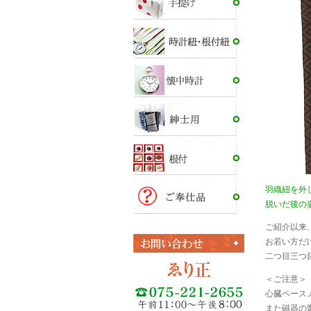
羽織紐を外
脱いだ後の
ご紹介以来
お若い方だ
二つ目三つ
＜ご注意＞
心臓ペース
また磁器の