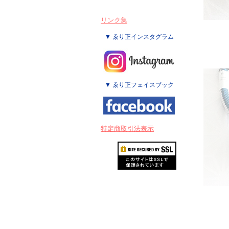
リンク集
▼ ゑり正インスタグラム
▼ ゑり正フェイスブック
特定商取引法表示