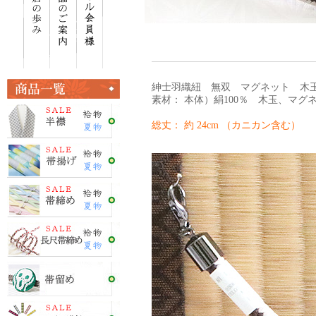
紳士羽織紐 無双 マグネット 木玉 
素材： 本体）絹100％ 木玉、マグ
総丈： 約 24cm （カニカン含む）