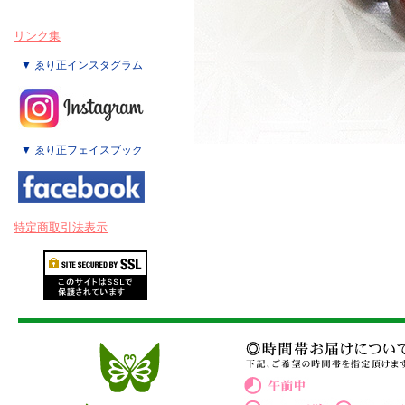
リンク集
▼ ゑり正インスタグラム
▼ ゑり正フェイスブック
特定商取引法表示