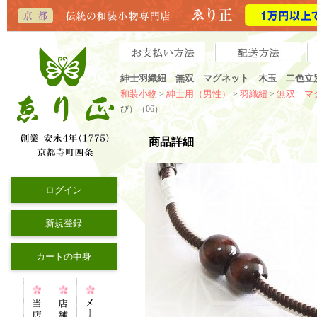
紳士羽織紐 無双 マグネット 木玉 二色立
和装小物
紳士用（男性）
羽織紐
無双 マ
>
>
>
び）（06）
商品詳細
ログイン
新規登録
カートの中身