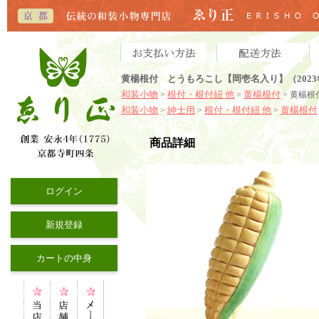
黄楊根付 とうもろこし【岡壱名入り】（2023
和装小物
根付・根付紐 他
黄楊根付
>
>
> 黄楊根
和装小物
紳士用
根付・根付紐 他
黄楊根付
>
>
>
商品詳細
ログイン
新規登録
カートの中身