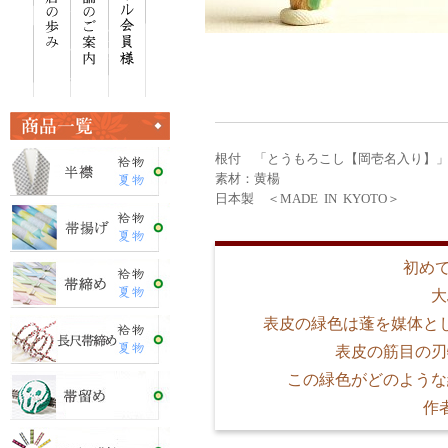
根付 「とうもろこし【岡壱名入り】
素材：黄楊
日本製 ＜MADE IN KYOTO＞
初め
大
表皮の緑色は蓬を媒体と
表皮の筋目の刃
この緑色がどのような
作