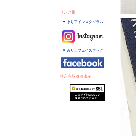
リンク集
▼ ゑり正インスタグラム
▼ ゑり正フェイスブック
特定商取引法表示