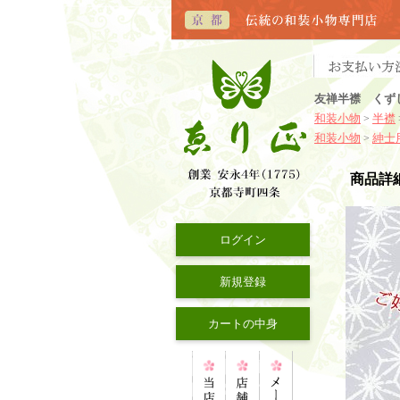
友禅半襟 くず
和装小物
半襟
>
和装小物
紳士
>
商品詳
ログイン
新規登録
カートの中身