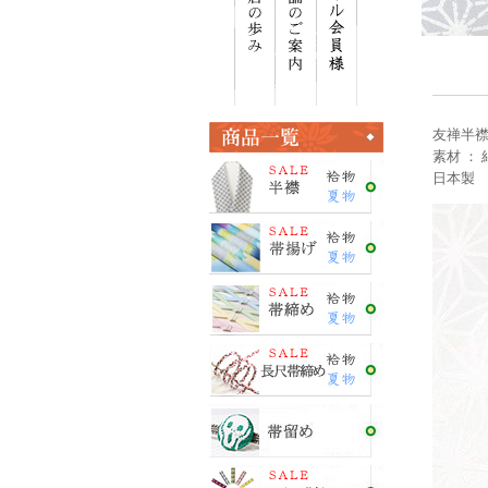
友禅半襟
素材 ： 
日本製 ＜