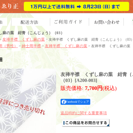
し麻の葉 紺青（こんじょう）（03）
友禅半襟 くずし麻の葉
>
> 友禅半襟 くずし麻の葉 紺青（こんじょう）（03
用（男性）
紳士用半襟
友禅半襟 くずし麻の葉
>
>
> 友禅半襟 くずし麻の葉
細
友禅半襟 くずし麻の葉 紺青（
（03）
[
A200-003
]
販売価格
:
7,700円
(税込)
Facebookでシェア
返品特約に関する重要事項