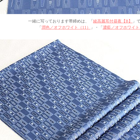
一緒に写っております帯締めは、「
綾高麗耳付昼夜【B】
」
「
潤色／オフホワイト（11）
」・「
濃藍／オフホワイト