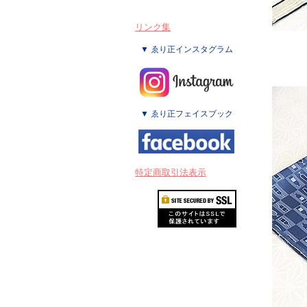
リンク集
▼ ゑり正インスタグラム
▼ ゑり正フェイスブック
特定商取引法表示