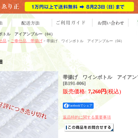
ボトル アイアンブルー（04）
仕品
ご奉仕品 帯揚げ
>
> 帯揚げ ワインボトル アイアンブルー（04）
細
帯揚げ ワインボトル アイアン
[
B191-006
]
販売価格
:
7,260円
(税込)
Facebookでシェア
返品特約に関する重要事項