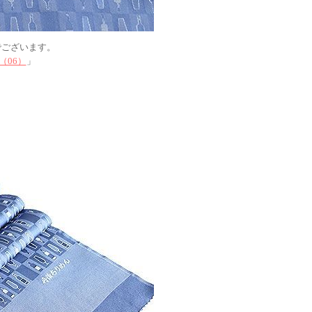
でございます。
（06）
」