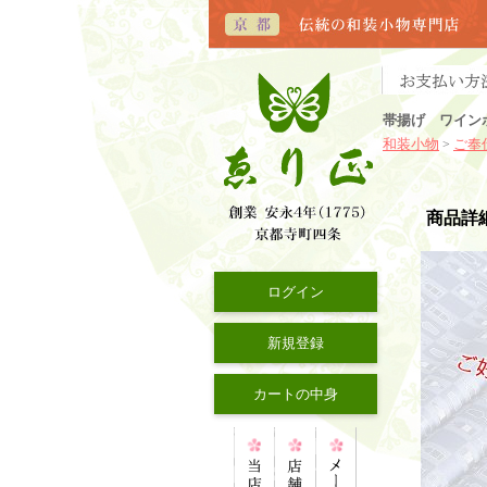
帯揚げ ワイン
和装小物
ご奉
>
商品詳
ログイン
新規登録
カートの中身