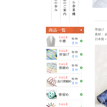
帯揚げ 
素材： 絹
日本製＜E