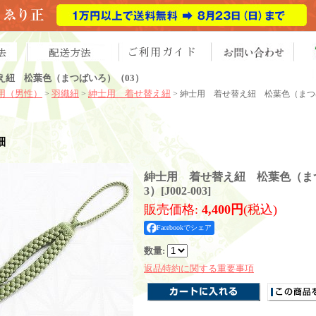
え紐 松葉色（まつばいろ）（03）
用（男性）
羽織紐
紳士用 着せ替え紐
>
>
> 紳士用 着せ替え紐 松葉色（まつ
細
紳士用 着せ替え紐 松葉色（ま
3）
[
J002-003
]
販売価格
:
4,400円
(税込)
Facebookでシェア
数量
:
返品特約に関する重要事項