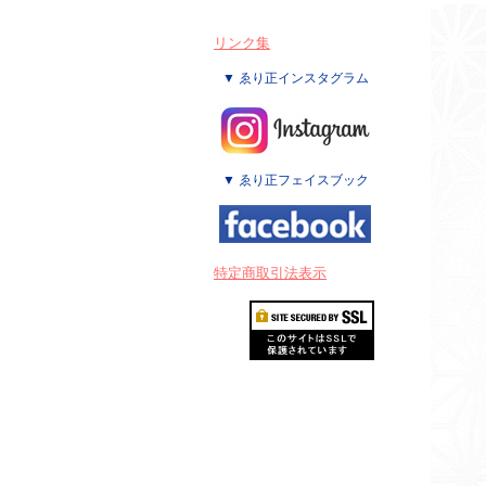
リンク集
▼ ゑり正インスタグラム
▼ ゑり正フェイスブック
特定商取引法表示