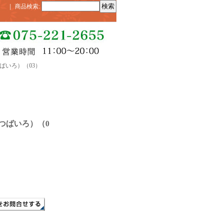
｜
商品検索
:
ばいろ）（03）
つばいろ）（0