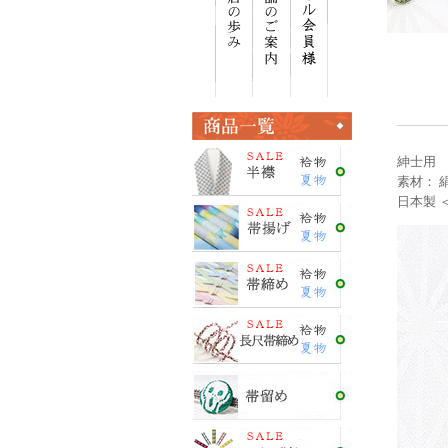
紳士用 
素材： 絹
日本製 ＜E