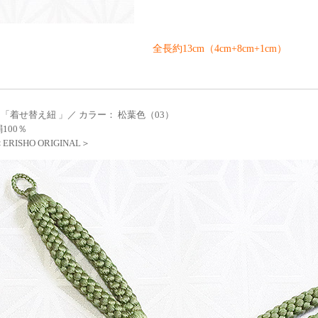
全長約13cm（4cm+8cm+1cm）
「着せ替え紐 」／ カラー： 松葉色（03）
100％
RISHO ORIGINAL＞