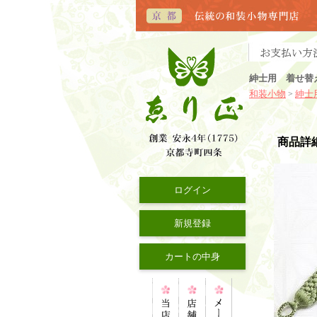
紳士用 着せ替
和装小物
紳士
>
商品詳
ログイン
新規登録
カートの中身