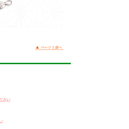
ださい
い