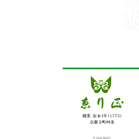
〒604-8043