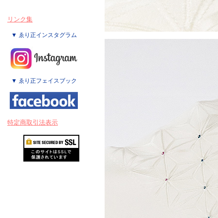
リンク集
▼ ゑり正インスタグラム
▼ ゑり正フェイスブック
特定商取引法表示