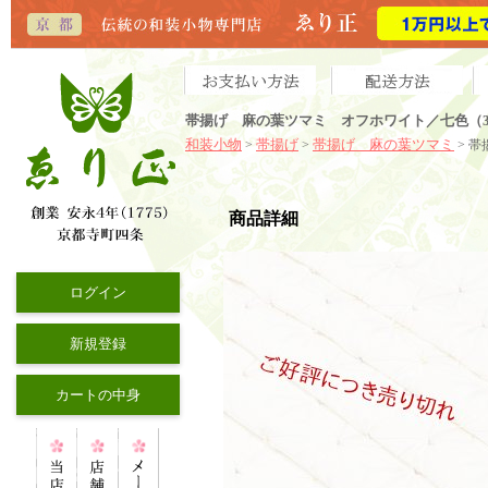
帯揚げ 麻の葉ツマミ オフホワイト／七色（3
和装小物
帯揚げ
帯揚げ 麻の葉ツマミ
>
>
> 
商品詳細
ログイン
新規登録
カートの中身