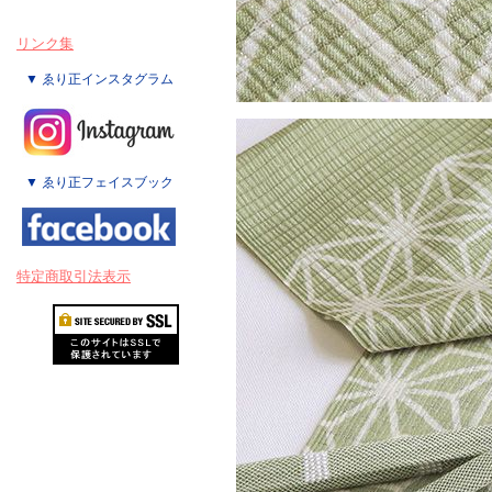
リンク集
▼ ゑり正インスタグラム
▼ ゑり正フェイスブック
特定商取引法表示