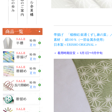
帯揚げ 「楊柳絽 銀通くずし麻の葉」／
素材 ： 絹100％（一部金属糸使用）
日本製＜ERISHO ORIGINAL＞
＜ 着用時期目安 ＞ 6月1日〜9月中旬