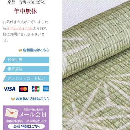
お気付きの点がございました
メールフォーム
ら
よりお気
軽にお問い合わせ下さいま
せ。
代金引換
銀行振込
クレジットカード払い