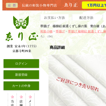
帯揚げ 楊柳絽 銀通くずし麻の葉 青白橡（あ
和装小物
帯揚げ
帯揚げ 楊柳絽 銀通くずし
>
>
ろ）（04）
商品詳細
ログイン
新規登録
カートの中身