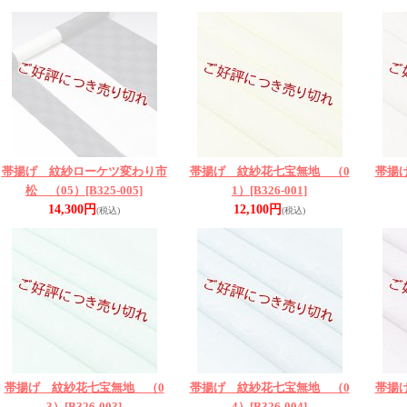
帯揚げ 紋紗ローケツ変わり市
帯揚げ 紋紗花七宝無地 （0
帯揚
松 （05）
[B325-005]
1）
[B326-001]
14,300円
12,100円
(税込)
(税込)
帯揚げ 紋紗花七宝無地 （0
帯揚げ 紋紗花七宝無地 （0
帯揚
3）
[B326-003]
4）
[B326-004]