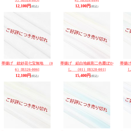
12,100円
12,100円
(税込)
(税込)
帯揚げ 紋紗花七宝無地 （0
帯揚げ 絽白地銀彩二色霞ぼか
帯揚
6）
[B326-006]
し （01）
[B328-001]
し
12,100円
15,400円
(税込)
(税込)