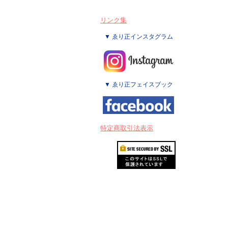
リンク集
▼ ゑり正インスタグラム
▼ ゑり正フェイスブック
特定商取引法表示