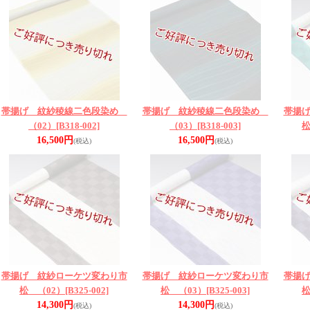
帯揚げ 紋紗稜線二色段染め
帯揚げ 紋紗稜線二色段染め
帯揚
（02）
[B318-002]
（03）
[B318-003]
松
16,500円
16,500円
(税込)
(税込)
帯揚げ 紋紗ローケツ変わり市
帯揚げ 紋紗ローケツ変わり市
帯揚
松 （02）
[B325-002]
松 （03）
[B325-003]
松
14,300円
14,300円
(税込)
(税込)