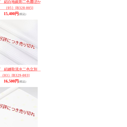
げ 絽白地銀彩二色霞ぼか
 （05）
[B328-005]
15,400円
(税込)
げ 絽縫取流水二色立別
（03）
[B329-003]
16,500円
(税込)