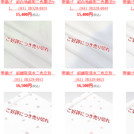
帯揚げ 絽白地銀彩二色霞ぼか
帯揚げ 絽白地銀彩二色霞ぼか
帯揚
し （03）
[B328-003]
し （04）
[B328-004]
し
15,400円
15,400円
(税込)
(税込)
帯揚げ 絽縫取流水二色立別
帯揚げ 絽縫取流水二色立別
帯揚
（01）
[B329-001]
（02）
[B329-002]
16,500円
16,500円
(税込)
(税込)