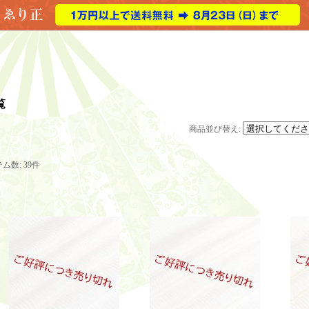
覧
商品並び替え
:
テム数
:
39件