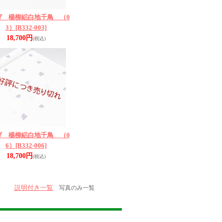
げ 楊柳絽白地千鳥 （0
3）
[B332-003]
18,700円
(税込)
げ 楊柳絽白地千鳥 （0
6）
[B332-006]
18,700円
(税込)
説明付き一覧
写真のみ一覧