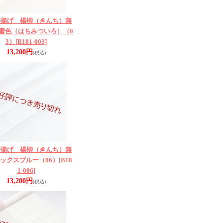
帯揚げ 楊柳（きんち）無
蜜色（はちみついろ）（0
3）
[B181-003]
13,200円
(税込)
帯揚げ 楊柳（きんち）無
ックスブルー（06）
[B18
1-006]
13,200円
(税込)