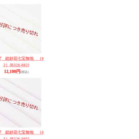
げ 紋紗花七宝無地 （0
2）
[B326-002]
12,100円
(税込)
げ 紋紗花七宝無地 （0
5）
[B326-005]