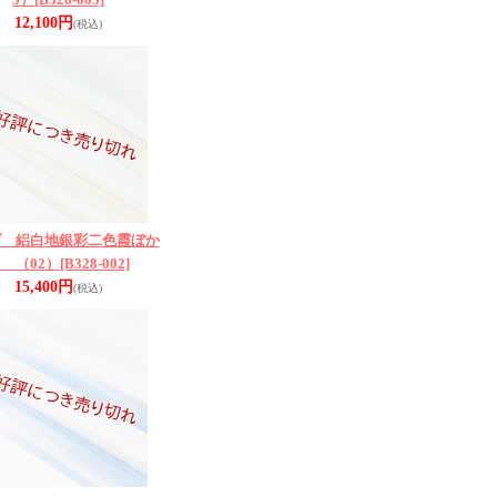
12,100円
(税込)
げ 絽白地銀彩二色霞ぼか
 （02）
[B328-002]
15,400円
(税込)