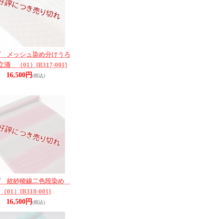
げ メッシュ染め分けうろ
立涌 （01）
[B317-001]
16,500円
(税込)
げ 紋紗稜線二色段染め
（01）
[B318-001]
16,500円
(税込)