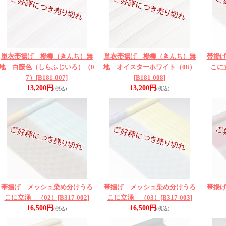
単衣帯揚げ 楊柳（きんち）無
単衣帯揚げ 楊柳（きんち）無
帯揚
地 白藤色（しらふじいろ）（0
地 オイスターホワイト（08）
こに
7）
[B181-007]
[B181-008]
13,200円
13,200円
(税込)
(税込)
帯揚げ メッシュ染め分けうろ
帯揚げ メッシュ染め分けうろ
帯揚
こに立涌 （02）
[B317-002]
こに立涌 （03）
[B317-003]
16,500円
16,500円
(税込)
(税込)