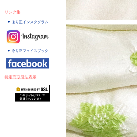
リンク集
▼ ゑり正インスタグラム
▼ ゑり正フェイスブック
特定商取引法表示