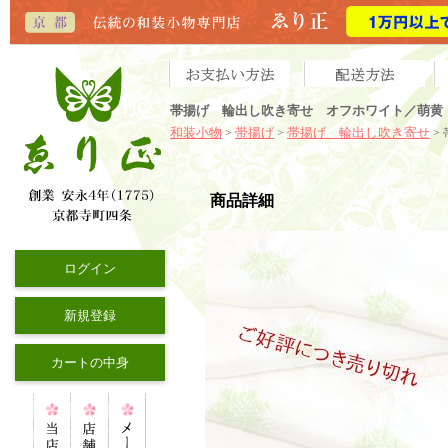
帯揚げ 輪出し吹き寄せ オフホワイト／萌黄（
和装小物
帯揚げ
帯揚げ 輪出し吹き寄せ
>
>
>
商品詳細
ログイン
新規登録
カートの中身