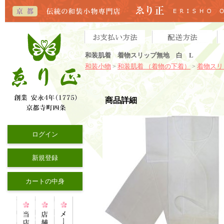
和装肌着 着物スリップ無地 白 L
和装小物
和装肌着 （着物の下着）
着物スリ
>
>
商品詳細
ログイン
新規登録
カートの中身