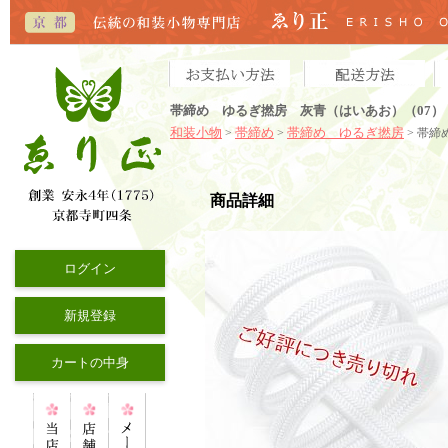
帯締め ゆるぎ撚房 灰青（はいあお）（07）
和装小物
帯締め
帯締め ゆるぎ撚房
>
>
> 帯
商品詳細
ログイン
新規登録
カートの中身