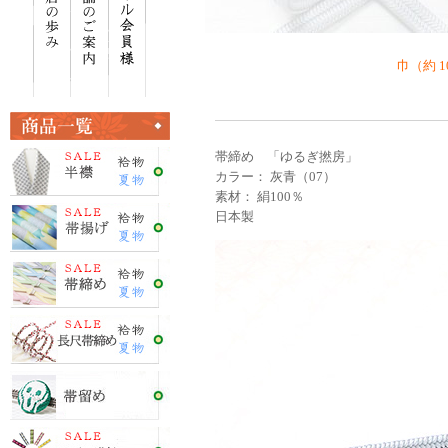
巾（約 1
帯締め 「ゆるぎ撚房」
カラー： 灰青（07）
素材： 絹100％
日本製