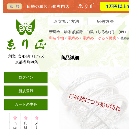
帯締め ゆるぎ撚房 白鼠（しろねず）（09）
和装小物
帯締め
帯締め ゆるぎ撚房
>
>
> 帯
商品詳細
ログイン
新規登録
カートの中身