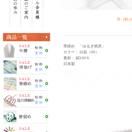
巾（約 1
帯締め 「ゆるぎ撚房」
カラー： 白鼠（09）
素材： 絹100％
日本製