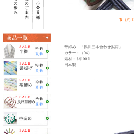
巾（約 1
帯締め 「鴨川三本合わせ撚房」
カラー：（04）
素材： 絹100％
日本製