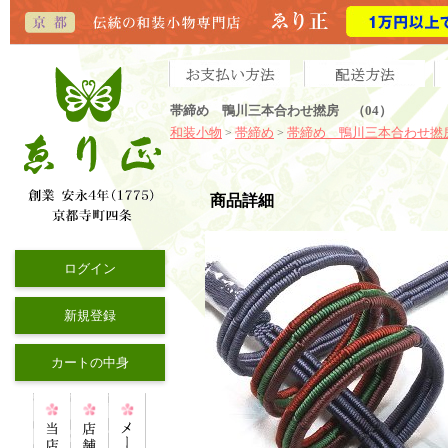
帯締め 鴨川三本合わせ撚房 （04）
和装小物
帯締め
帯締め 鴨川三本合わせ撚
>
>
商品詳細
ログイン
新規登録
カートの中身