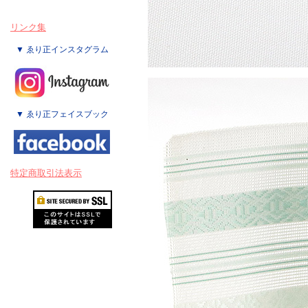
リンク集
▼ ゑり正インスタグラム
▼ ゑり正フェイスブック
特定商取引法表示