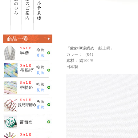
「紋紗伊達締め 献上柄」
カラー： （04）
素材： 絹100％
日本製