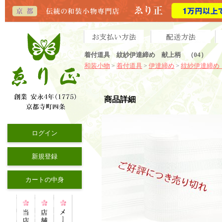
着付道具 紋紗伊達締め 献上柄 （04）
和装小物
着付道具
伊達締め
紋紗伊達締め
>
>
>
商品詳細
ログイン
新規登録
カートの中身