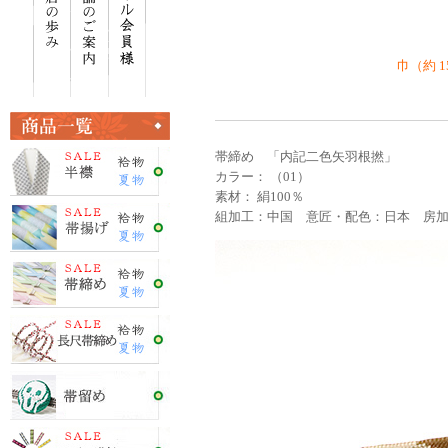
巾（約 1
帯締め 「内記二色矢羽根撚」
カラー： （01）
素材： 絹100％
組加工：中国 意匠・配色：日本 房