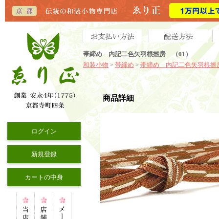
帯締め 内記二色矢羽根撚房 （01）
和装小物
帯締め
帯締め 内記二色矢羽根撚
>
>
商品詳細
ログイン
新規登録
カートの中身