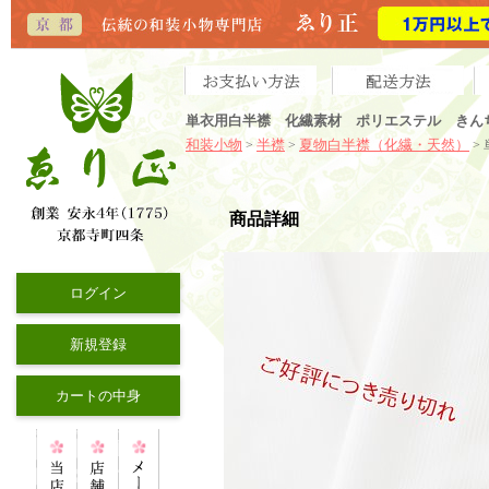
単衣用白半襟 化繊素材 ポリエステル きん
和装小物
半襟
夏物白半襟（化繊・天然）
>
>
>
商品詳細
ログイン
新規登録
カートの中身