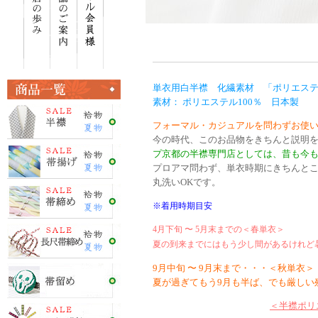
単衣用白半襟 化繊素材 「ポリエス
素材： ポリエステル100％ 日本製
フォーマル・カジュアルを問わずお使
今の時代、このお品物をきちんと説明
プ京都の半襟専門店としては、昔も今
プロアマ問わず、単衣時期にきちんと
丸洗いOKです。
※着用時期目安
4月下旬 〜 5月末までの＜春単衣＞
夏の到来までにはもう少し間があるけれど
9月中旬 〜 9月末まで・・・＜秋単衣＞
夏が過ぎてもう9月も半ば、でも厳しい
＜半襟ポリ