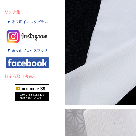
リンク集
▼ ゑり正インスタグラム
▼ ゑり正フェイスブック
特定商取引法表示