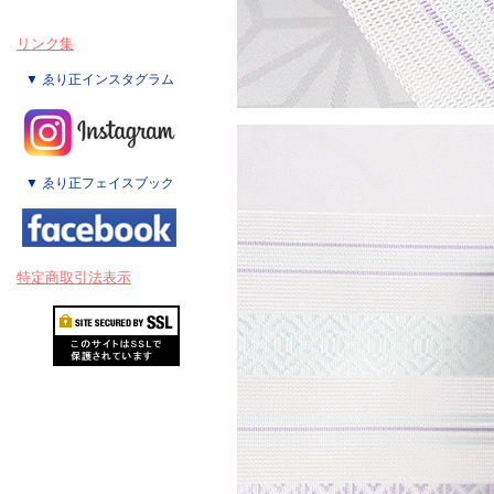
リンク集
▼ ゑり正インスタグラム
▼ ゑり正フェイスブック
特定商取引法表示