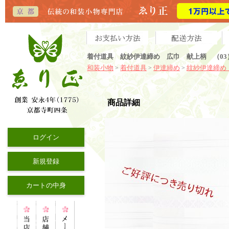
着付道具 紋紗伊達締め 広巾 献上柄 （03
和装小物
着付道具
伊達締め
紋紗伊達締め
>
>
>
商品詳細
ログイン
新規登録
カートの中身