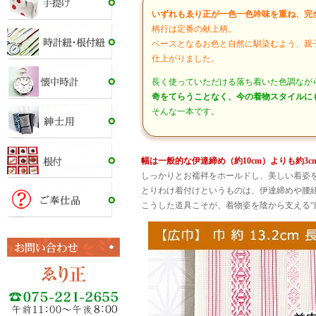
いずれもゑり正が一色一色吟味を重ね、完
柄行は定番の献上柄。
ベースとなるお色と自然に馴染むよう、親
仕上がりました。
長く使っていただける落ち着いた色調なが
奇をてらうことなく、今の着物スタイルに
そんな一本です。
幅は一般的な伊達締め（約10cm）よりも約3cm
しっかりとお襦袢をホールドし、美しい着姿
とりわけ着付けというものは、伊達締めや腰紐
こうした道具こそが、着物姿を陰から支える“