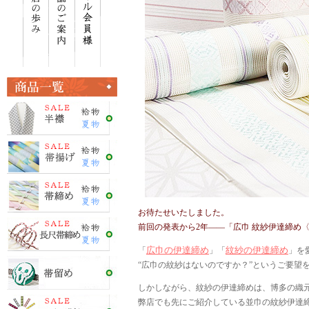
お待たせいたしました。
前回の発表から2年——「広巾 紋紗伊達締め
広巾の伊達締め
紋紗の伊達締め
「
」「
」を
“広巾の紋紗はないのですか？”というご要望
しかしながら、紋紗の伊達締めは、博多の織
弊店でも先にご紹介している並巾の紋紗伊達締