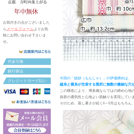
お気付きの点がございました
メールフォーム
ら
よりお気
軽にお問い合わせ下さいま
せ。
代金引換
銀行振込
今回の「紋紗（もんしゃ）」の伊達締めは、
クレジットカード払い
縦糸と横糸が交差する箇所に無数の微細な穴
この構造により、博多織ならではの締め心地
抜群の通気性と心地よい肌触りを実現してい
そのため、蒸し暑さが続く6～9月はもちろん