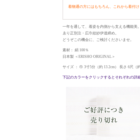
着物通の方にはもちろん、これから着付け
一年を通して、着姿を内側から支える機能美
ゑり正別注・広巾紋紗伊達締め。
どうぞこの機会に、ご検討くださいませ。
素材： 絹 100％
日本製 ＜ERISHO ORIGINAL＞
サイズ ： 巾 3寸5分（約 13.2cm） 長さ 6尺（約
下記のカラーをクリックするとそれぞれの詳