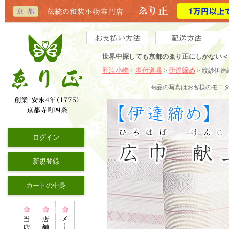
世界中探しても京都のゑり正にしかない＜ 
和装小物
着付道具
伊達締め
>
>
> 紋紗伊
商品の写真
はお客様のモニ
ログイン
新規登録
カートの中身