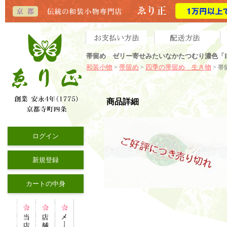
帯留め ゼリー寄せみたいなかたつむり濃色「
和装小物
帯留め
四季の帯留め 生き物
>
>
> 
商品詳細
ログイン
新規登録
カートの中身