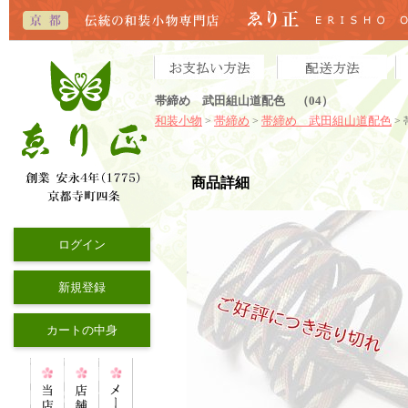
帯締め 武田組山道配色 （04）
和装小物
帯締め
帯締め 武田組山道配色
>
>
>
商品詳細
ログイン
新規登録
カートの中身