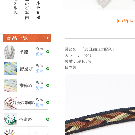
巾（約 1
帯締め 「武田組山道配色」
カラー： （04）
素材： 絹100％
日本製