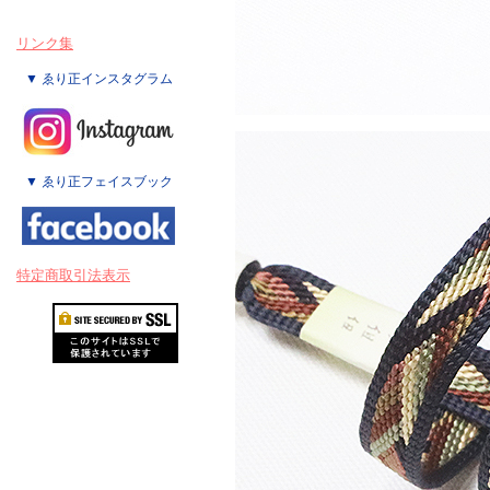
リンク集
▼ ゑり正インスタグラム
▼ ゑり正フェイスブック
特定商取引法表示