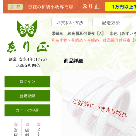
帯締め 綾高麗耳付昼夜【A】 水色（みずいろ
和装小物
帯締め
帯締め 綾高麗耳付昼夜【
>
>
商品詳細
ログイン
新規登録
カートの中身