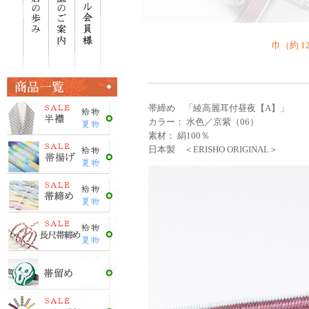
巾（約 1
帯締め 「綾高麗耳付昼夜【A】」
カラー： 水色／京紫（06）
素材： 絹100％
日本製 ＜ERISHO ORIGINAL＞