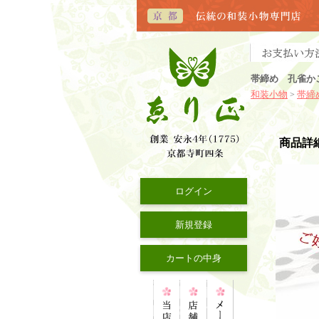
帯締め 孔雀か
和装小物
帯締
>
商品詳
ログイン
新規登録
カートの中身