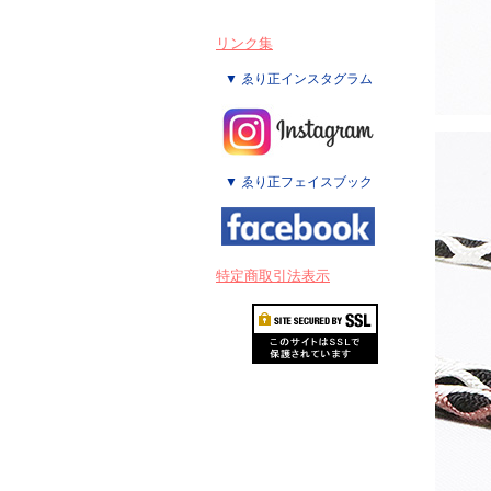
リンク集
▼ ゑり正インスタグラム
▼ ゑり正フェイスブック
特定商取引法表示