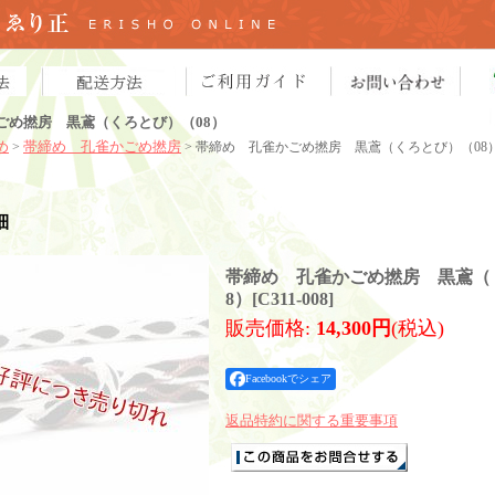
ごめ撚房 黒鳶（くろとび）（08）
め
帯締め 孔雀かごめ撚房
>
> 帯締め 孔雀かごめ撚房 黒鳶（くろとび）（08
細
帯締め 孔雀かごめ撚房 黒鳶（
8）
[
C311-008
]
販売価格
:
14,300円
(税込)
Facebookでシェア
返品特約に関する重要事項