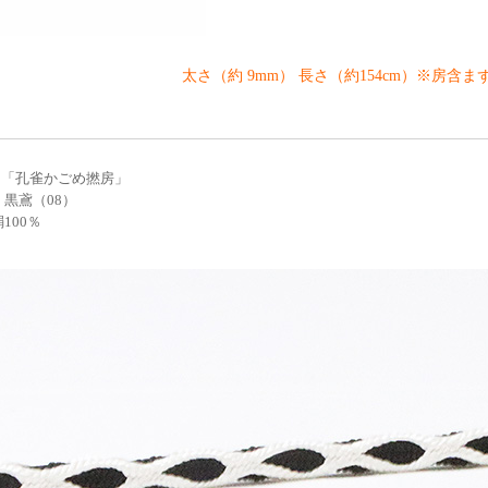
太さ（約 9mm） 長さ（約154cm）※房含ま
 「孔雀かごめ撚房」
 黒鳶（08）
100％