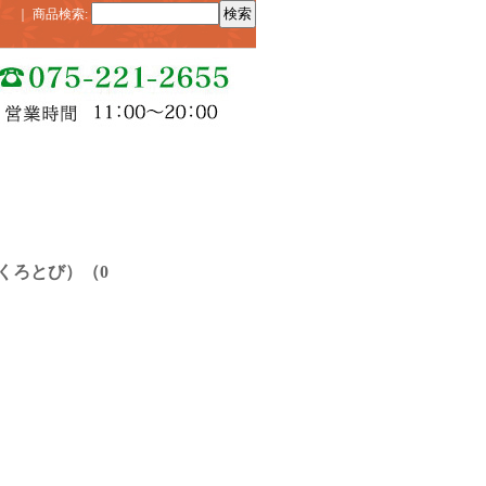
｜
商品検索
:
）
くろとび）（0