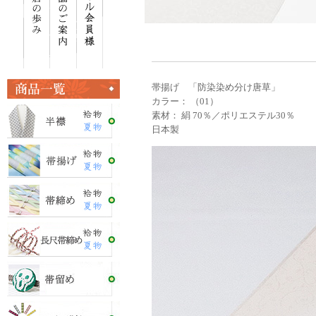
帯揚げ 「防染染め分け唐草」
カラー： （01）
素材： 絹 70％／ポリエステル30％
日本製