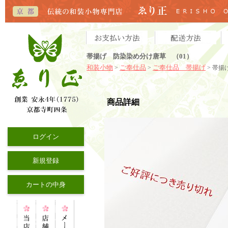
帯揚げ 防染染め分け唐草 （01）
和装小物
ご奉仕品
ご奉仕品 帯揚げ
>
>
> 帯揚
商品詳細
ログイン
新規登録
カートの中身