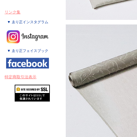
リンク集
▼ ゑり正インスタグラム
▼ ゑり正フェイスブック
特定商取引法表示