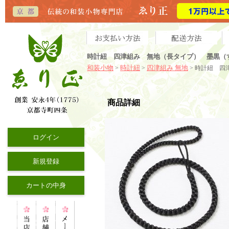
時計紐 四津組み 無地（長タイプ） 墨黒（す
和装小物
時計紐
四津組み 無地
>
>
> 時計紐 四
商品詳細
ログイン
新規登録
カートの中身