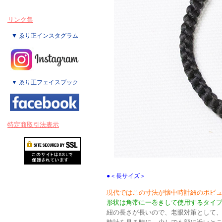
リンク集
▼ ゑり正インスタグラム
▼ ゑり正フェイスブック
特定商取引法表示
●＜長サイズ＞
現代ではこの寸法が懐中時計紐のポピ
形状は角帯に一巻きして使用するタイ
紐の長さが長いので、老眼対策として