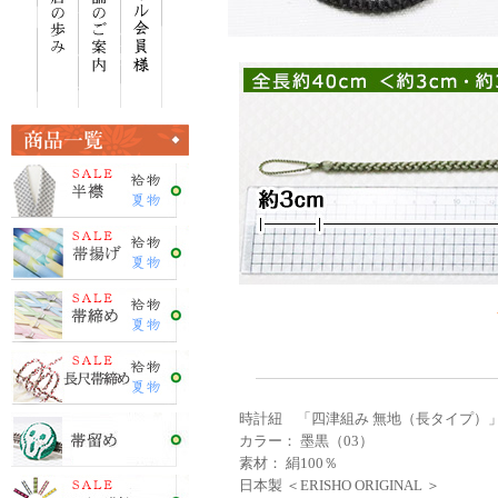
時計紐 「四津組み 無地（長タイプ）
カラー： 墨黒（03）
素材： 絹100％
日本製 ＜ERISHO ORIGINAL ＞