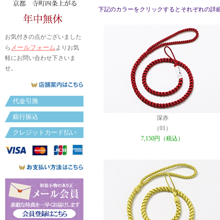
下記のカラーをクリックするとそれぞれの詳
お気付きの点がございました
メールフォーム
ら
よりお気
軽にお問い合わせ下さいま
せ。
代金引換
銀行振込
深赤
（01）
クレジットカード払い
7,150円（税込）