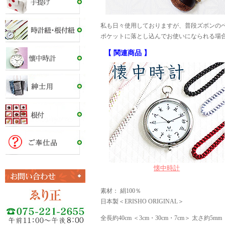
私も日々使用しておりますが、普段ズボンの
ポケットに落とし込んでお使いになられる場
【 関連商品 】
懐中時計
素材： 絹100％
日本製＜ERISHO ORIGINAL＞
全長約40cm ＜3cm・30cm・7cm＞ 太さ約5mm