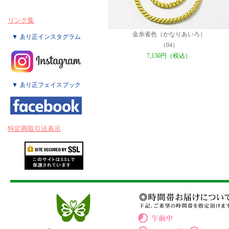
リンク集
金糸雀色（かなりあいろ）
▼ ゑり正インスタグラム
（04）
7,150円（税込）
▼ ゑり正フェイスブック
特定商取引法表示