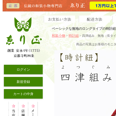
ベーシックな無地のロングタイプの時計紐
和装小物
時計紐
>
> 四津組み 無地
（長タ
商品の写真
はお客様のモニ
ログイン
新規登録
カートの中身