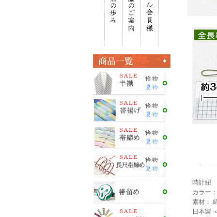
時計紐 
カラー：
素材： 絹
日本製 ＜E