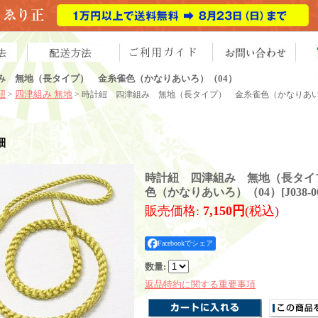
み 無地（長タイプ） 金糸雀色（かなりあいろ）（04）
紐
四津組み 無地
>
> 時計紐 四津組み 無地（長タイプ） 金糸雀色（かなりあい
細
時計紐 四津組み 無地（長タイ
色（かなりあいろ）（04）
[
J038-0
販売価格
:
7,150円
(税込)
Facebookでシェア
数量
:
返品特約に関する重要事項