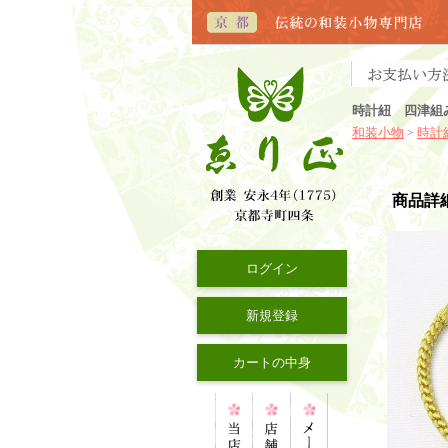
時計紐 四津組
和装小物
時計
>
商品詳
ログイン
新規登録
カートの中身