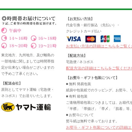
【お支払い方法】
代金引換・銀行振込 （先払い）・
クレジットカード払い
お支払い方法の詳細はこちらをご覧く
東北地方、九州地方、及び離島の
【配送方法】
一部地域に関しましては時間帯指
宅急便 / ネコポス
定が出来ない場合がございますの
配送方法の詳細はこちらをご覧くださ
で予めご了承ください｡
【お熨斗・ギフト包装について】
【配送会社】
■ 無料 簡易包装
原則としてヤマト運輸（宅急便・
紙袋や包装紙でのラッピング、お熨斗、
ネコポス）でお送りいたします。
■ 有料 箱包装
ご進物用箱包装につきましては、お箱代
「半襟」「帯揚げ」「帯〆」「肌着」等、
■ お熨斗について
熨斗紙は無料で承っております。
お熨斗・ギフト包装についての詳細は