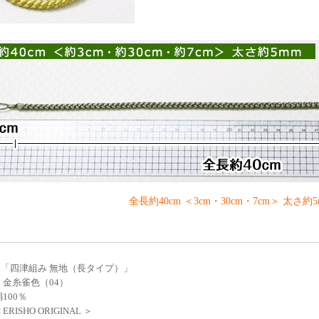
全長約40cm ＜3cm・30cm・7cm＞ 太さ約5
「四津組み 無地（長タイプ）」
 金糸雀色（04）
100％
RISHO ORIGINAL ＞