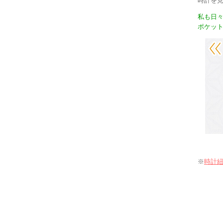
時計を
私も日
ポケッ
※
時計