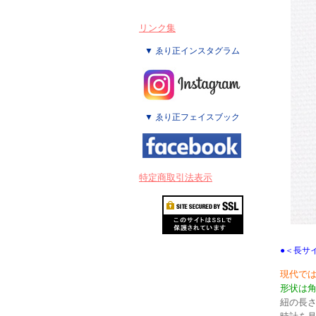
リンク集
▼ ゑり正インスタグラム
▼ ゑり正フェイスブック
特定商取引法表示
●＜長サ
現代で
形状は
紐の長