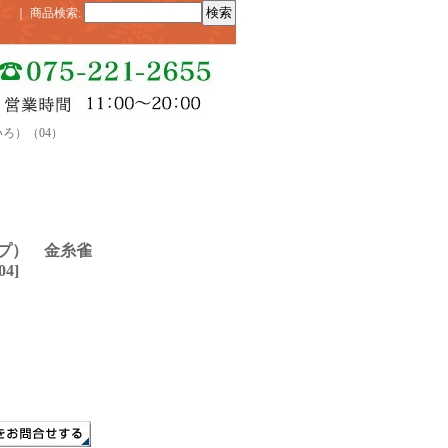
｜
商品検索
:
ろ）（04）
プ） 金糸雀
04
]