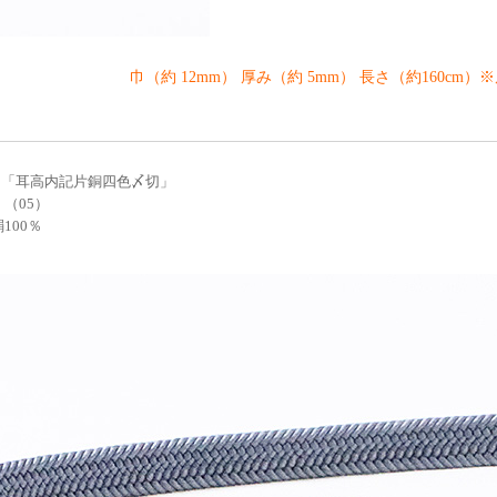
巾（約 12mm） 厚み（約 5mm） 長さ（約160cm）
 「耳高内記片銅四色〆切」
 （05）
100％