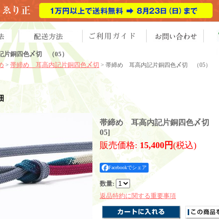
記片銅四色〆切 （05）
め
帯締め 耳高内記片銅四色〆切
>
> 帯締め 耳高内記片銅四色〆切 （05）
細
帯締め 耳高内記片銅四色〆切 （
05
]
販売価格
:
15,400円
(税込)
Facebookでシェア
数量
:
返品特約に関する重要事項