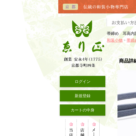
帯締め 耳高内
和装小物
帯締
>
商品詳
ログイン
新規登録
カートの中身