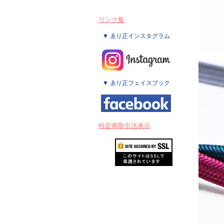
リンク集
▼ ゑり正インスタグラム
▼ ゑり正フェイスブック
特定商取引法表示