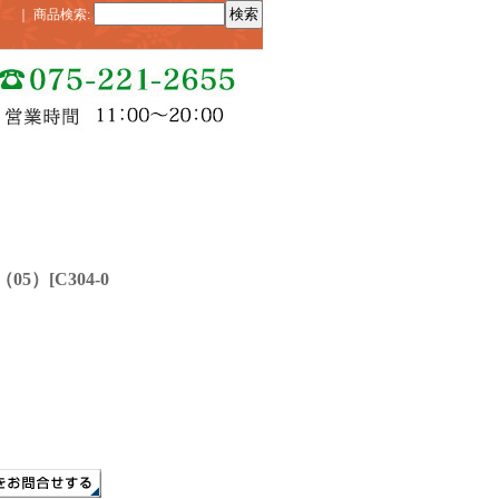
｜
商品検索
:
05）
[
C304-0