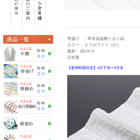
帯揚げ 「草木染縦横リボン縞」
カラー： オフホワイト（01）
素材： 絹100％
日本製
【着用時期目安】4月下旬〜9月末