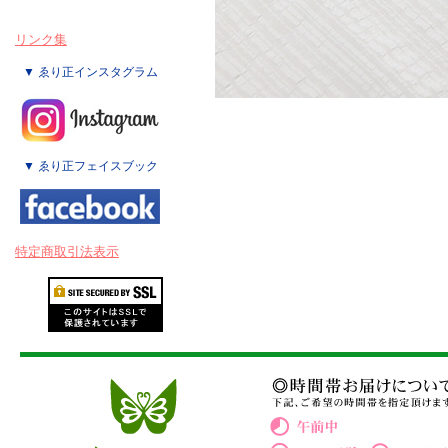
リンク集
▼ ゑり正インスタグラム
▼ ゑり正フェイスブック
特定商取引法表示