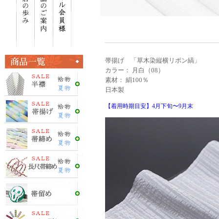
帯揚げ 「草木染縦横リボン縞」
カラー： 月白（08）
素材： 絹100％
日本製
【着用時期目安】4月下旬〜9月末