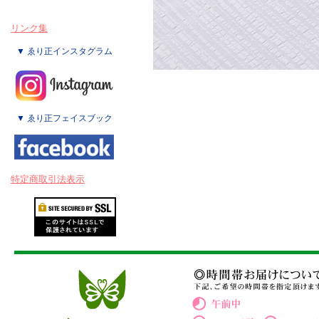
リンク集
▼ ゑり正インスタグラム
▼ ゑり正フェイスブック
特定商取引法表示