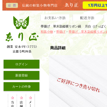
帯揚げ 草木染縦横リボン縞 月白（げっぱく
和装小物
帯揚げ
帯揚げ 草木染縦横リボン
>
>
商品詳細
ログイン
新規登録
カートの中身