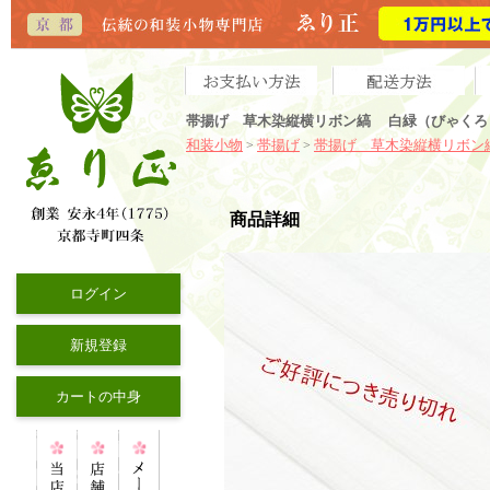
帯揚げ 草木染縦横リボン縞 白緑（びゃくろ
和装小物
帯揚げ
帯揚げ 草木染縦横リボン
>
>
商品詳細
ログイン
新規登録
カートの中身