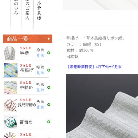
帯揚げ 「草木染縦横リボン縞」
カラー： 白緑（09）
素材： 絹100％
日本製
【着用時期目安】4月下旬〜9月末