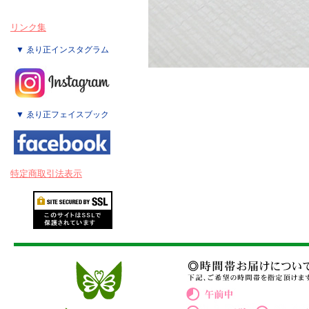
リンク集
▼ ゑり正インスタグラム
▼ ゑり正フェイスブック
特定商取引法表示