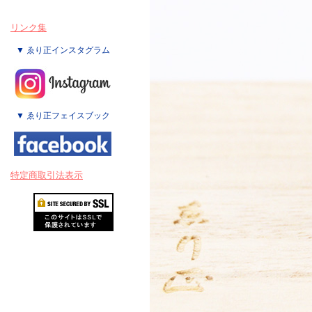
リンク集
▼ ゑり正インスタグラム
▼ ゑり正フェイスブック
特定商取引法表示