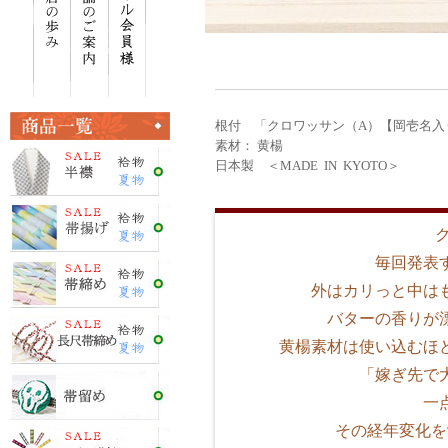
根付 「クロワッサン（A）【岡壱名入
素材： 黄楊
日本製 ＜MADE IN KYOTO＞
毎回発表
外はカリっと中は
バターの香りが
黄楊素材は使い込むほ
「嫁ぎ先で
一
その経年変化を