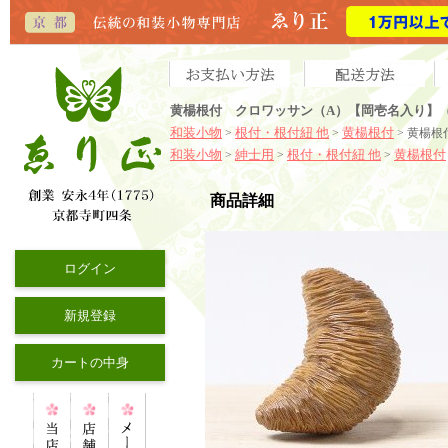
黄楊根付 クロワッサン（A）【岡壱名入り】（2
和装小物
根付・根付紐 他
黄楊根付
>
>
> 黄楊根
和装小物
紳士用
根付・根付紐 他
黄楊根付
>
>
>
商品詳細
ログイン
新規登録
カートの中身