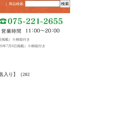
｜
商品検索
:
6日掲載）※桐箱付き
26年7月6日掲載）※桐箱付き
入り】（202