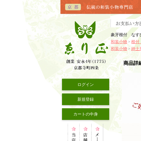
象牙根付 なす
和装小物
根付
>
和装小物
紳士
>
商品詳
ログイン
新規登録
カートの中身