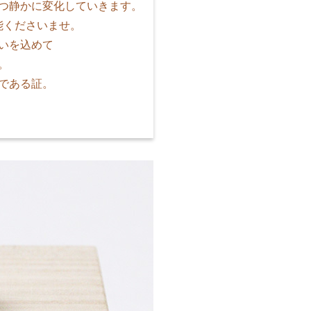
つ静かに変化していきます。
能くださいませ。
いを込めて
。
である証。
。