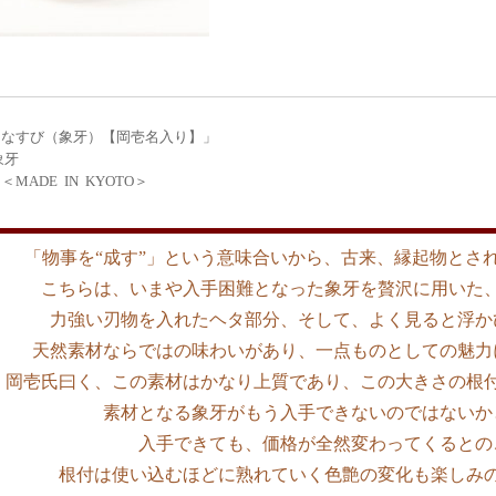
「なすび（象牙）【岡壱名入り】」
象牙
MADE IN KYOTO＞
「物事を“成す”」という意味合いから、古来、縁起物とさ
こちらは、いまや入手困難となった象牙を贅沢に用いた
力強い刃物を入れたヘタ部分、そして、よく見ると浮か
天然素材ならではの味わいがあり、一点ものとしての魅力
岡壱氏曰く、この素材はかなり上質であり、この大きさの根
素材となる象牙がもう入手できないのではないか
入手できても、価格が全然変わってくるとの
根付は使い込むほどに熟れていく色艶の変化も楽しみ