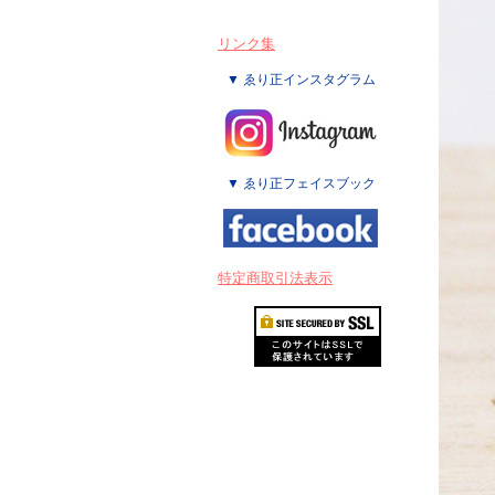
リンク集
▼ ゑり正インスタグラム
▼ ゑり正フェイスブック
特定商取引法表示