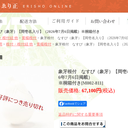
び（象牙）【岡壱名入り】（2026年7月6日掲載）※桐箱付き
・根付紐 他
黄楊根付
>
> 象牙根付 なすび（象牙）【岡壱名入り】（2026年7月
用
根付・根付紐 他
黄楊根付
>
>
> 象牙根付 なすび（象牙）【岡壱名入り】（20
細
象牙根付 なすび（象牙）【岡壱名
6年7月6日掲載）
※桐箱付き
[
M002-811
]
販売価格
:
67,100円
(税込)
Facebookでシェア
返品特約に関する重要事項