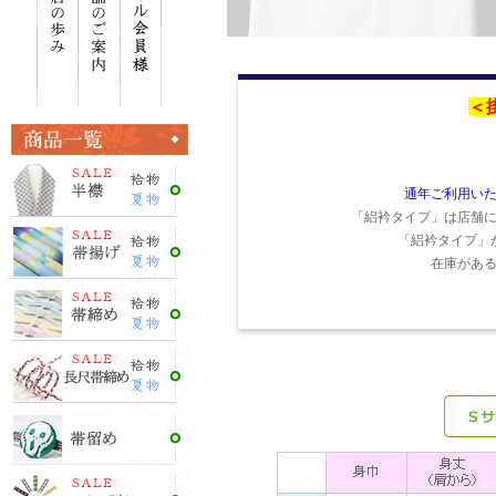
＜
通年ご利用い
「絽衿タイプ」は店舗
「絽衿タイプ」
在庫があ