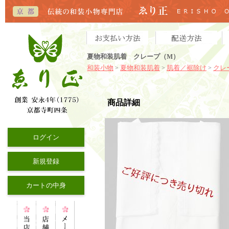
夏物和装肌着 クレープ（M）
和装小物
夏物和装肌着
肌着／裾除け
クレ
>
>
>
商品詳細
ログイン
新規登録
カートの中身