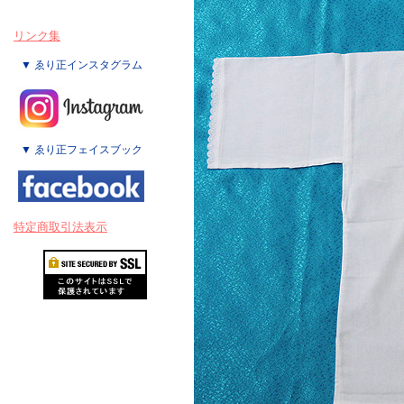
リンク集
▼ ゑり正インスタグラム
▼ ゑり正フェイスブック
特定商取引法表示