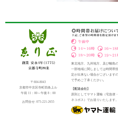
東北地方、九州地方、及び離島
一部地域に関しましては時間帯
定が出来ない場合がございます
で予めご了承ください｡
〒604-8043
京都市中京区寺町四条上ル
【配送会社】
午前 11：00～午後 8：00
原則としてヤマト運輸（宅急便
ネコポス）でお送りいたします
お問合せ: 075-221-2655