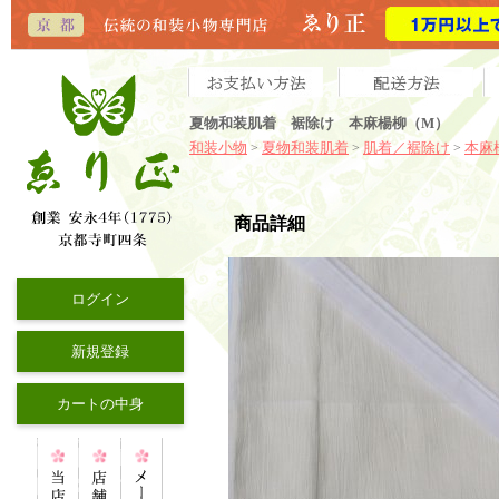
夏物和装肌着 裾除け 本麻楊柳（M）
和装小物
夏物和装肌着
肌着／裾除け
本麻
>
>
>
商品詳細
ログイン
新規登録
カートの中身