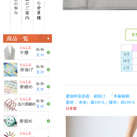
夏物和装肌着 裾除け 「本麻楊柳」
素材： 本体）麻100％／腰布）綿100％
日本製