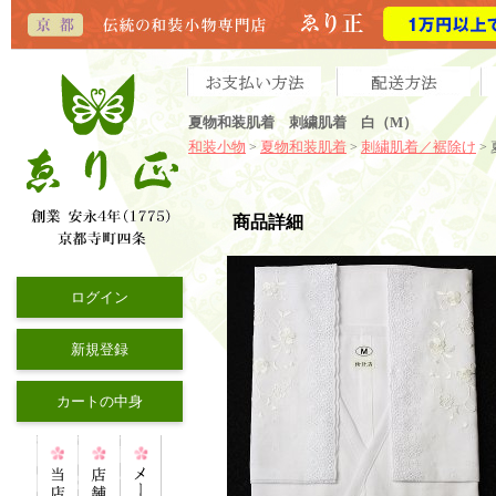
夏物和装肌着 刺繍肌着 白（M）
和装小物
夏物和装肌着
刺繍肌着／裾除け
>
>
>
商品詳細
ログイン
新規登録
カートの中身