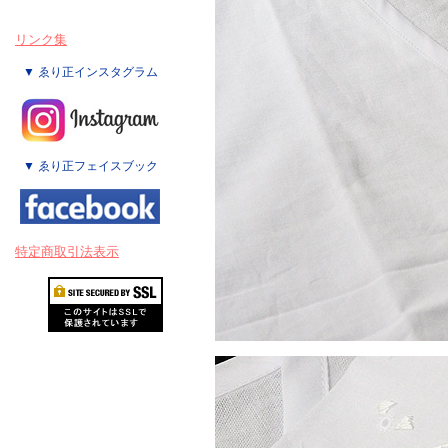
リンク集
▼ ゑり正インスタグラム
▼ ゑり正フェイスブック
特定商取引法表示