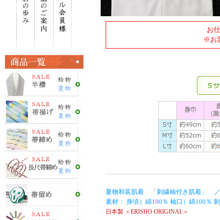
お
※お
夏物和装肌着 「刺繍袖付き肌着」 ／ 
素材： 身頃）綿100％ 袖口）綿100％ 
日本製 ＜ERISHO ORIGINAL＞