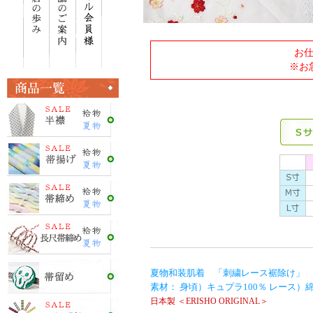
お
※お
夏物和装肌着 「刺繍レース裾除け」 ／
素材： 身頃）キュプラ100％ レース）綿
日本製 ＜ERISHO ORIGINAL＞