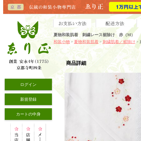
夏物和装肌着 刺繍レース裾除け 赤（M）
和装小物
夏物和装肌着
刺繍肌着／裾除け
>
>
>
商品詳細
ログイン
新規登録
カートの中身