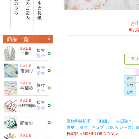
お
※お
夏物和装肌着 「刺繍レース裾除け」 
素材： 身頃）キュプラ100％ レース）綿
日本製 ＜ERISHO ORIGINAL＞