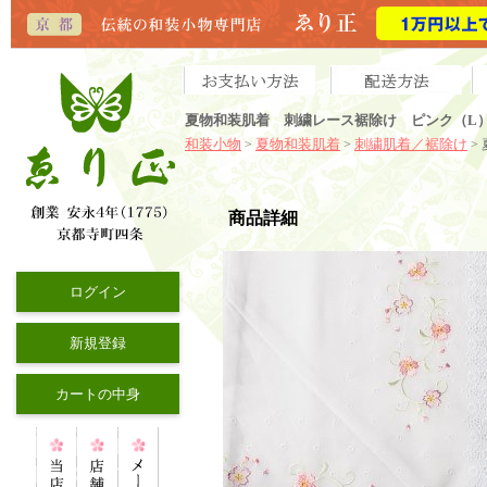
夏物和装肌着 刺繍レース裾除け ピンク（L
和装小物
夏物和装肌着
刺繍肌着／裾除け
>
>
>
商品詳細
ログイン
新規登録
カートの中身