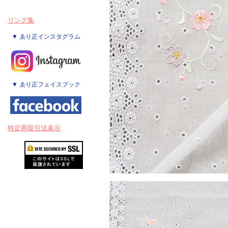
リンク集
▼ ゑり正インスタグラム
▼ ゑり正フェイスブック
特定商取引法表示