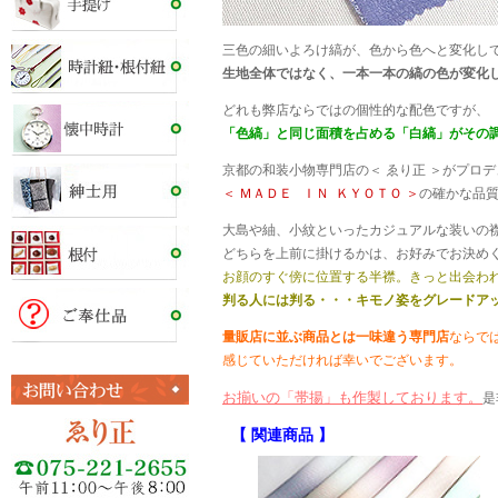
三色の細いよろけ縞が、色から色へと変化し
生地全体ではなく、一本一本の縞の色が変化
どれも弊店ならではの個性的な配色ですが、
「色縞」と同じ面積を占める「白縞」がその
京都の和装小物専門店の＜ ゑり正 ＞がプロ
＜ ＭＡＤＥ ＩＮ ＫＹＯＴＯ ＞
の確かな品質
大島や紬、小紋といったカジュアルな装いの
どちらを上前に掛けるかは、お好みでお決め
お顔のすぐ傍に位置する半襟。きっと出会わ
判る人には判る・・・キモノ姿をグレードア
量販店に並ぶ商品とは一味違う専門店
ならで
感じていただければ幸いでございます。
お揃いの「帯揚」も作製しております。
是
【 関連商品 】