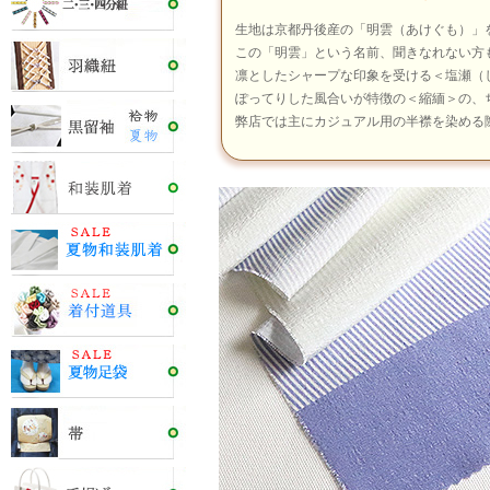
生地は京都丹後産の「明雲（あけぐも）」
この「明雲」という名前、聞きなれない方
凛としたシャープな印象を受ける＜塩瀬（
ぽってりした風合いが特徴の＜縮緬＞の、
弊店では主にカジュアル用の半襟を染める