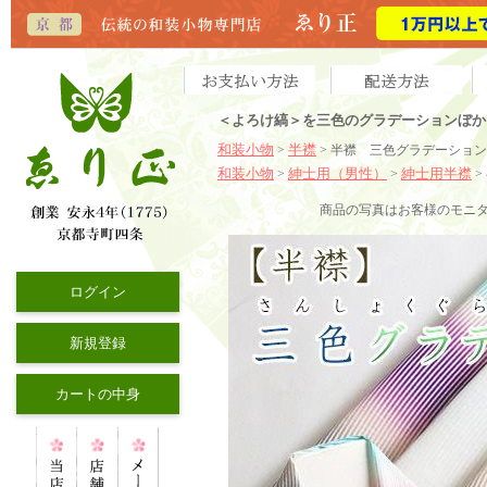
＜よろけ縞＞を三色のグラデーションぼか
和装小物
半襟
>
> 半襟 三色グラデーション
和装小物
紳士用（男性）
紳士用半襟
>
>
>
商品の写真はお客様のモニ
ログイン
新規登録
カートの中身