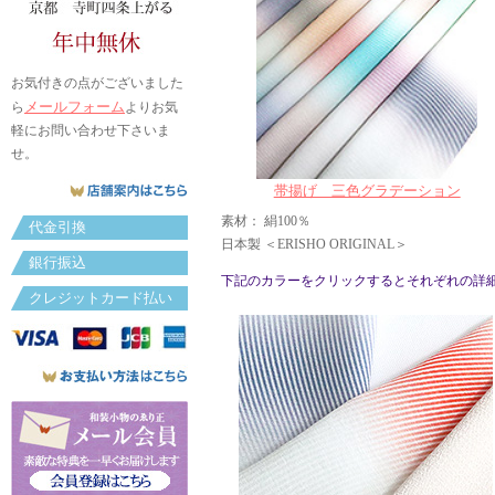
お気付きの点がございました
メールフォーム
ら
よりお気
軽にお問い合わせ下さいま
せ。
帯揚げ 三色グラデーション
素材： 絹100％
代金引換
日本製 ＜ERISHO ORIGINAL＞
銀行振込
下記のカラーをクリックするとそれぞれの詳
クレジットカード払い