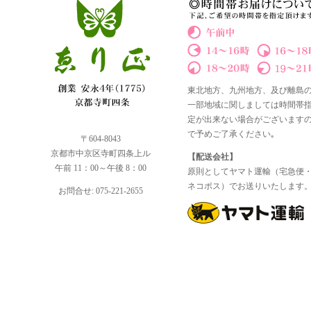
東北地方、九州地方、及び離島
一部地域に関しましては時間帯
定が出来ない場合がございます
で予めご了承ください｡
〒604-8043
京都市中京区寺町四条上ル
【配送会社】
午前 11：00～午後 8：00
原則としてヤマト運輸（宅急便
ネコポス）でお送りいたします
お問合せ: 075-221-2655