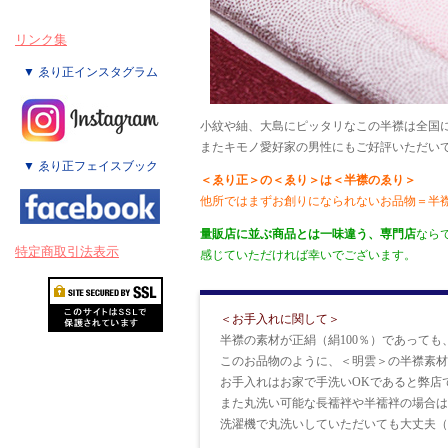
リンク集
▼ ゑり正インスタグラム
小紋や紬、大島にピッタリなこの半襟は全国
またキモノ愛好家の男性にもご好評いただい
▼ ゑり正フェイスブック
＜ゑり正＞の＜ゑり＞は＜半襟のゑり＞
他所ではまずお創りになられないお品物＝半
量販店に並ぶ商品とは一味違う、専門店
なら
特定商取引法表示
感じていただければ幸いでございます。
＜お手入れに関して＞
半襟の素材が正絹（絹100％）であっても
このお品物のように、＜明雲＞の半襟素材
お手入れはお家で手洗いOKであると弊店
また丸洗い可能な長襦袢や半襦袢の場合は
洗濯機で丸洗いしていただいても大丈夫（