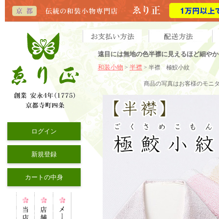
遠目には無地の色半襟に見えるほど細やか
和装小物
半襟
>
> 半襟 極鮫小紋
商品の写真はお客様のモニ
ログイン
新規登録
カートの中身