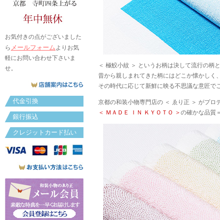
お気付きの点がございました
メールフォーム
ら
よりお気
軽にお問い合わせ下さいま
＜ 極鮫小紋 ＞ というお柄は決して流行の柄
せ。
昔から親しまれてきた柄にはどこか懐かしく
その時代に応じて新鮮に映る不思議な意匠で
代金引換
京都の和装小物専門店の ＜ ゑり正 ＞ がプ
＜ ＭＡＤＥ ＩＮ ＫＹＯＴＯ ＞
の確かな品質
銀行振込
クレジットカード払い