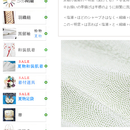
京都丹後産の＜明雲（あけぐも）＞を使用
※お揃いの帯揚げは半襟のように頻繁に洗
＜塩瀬＞ほどのシャープさはなく＜縮緬＞
この＜明雲＞は言わば＜塩瀬＞と＜縮緬＞