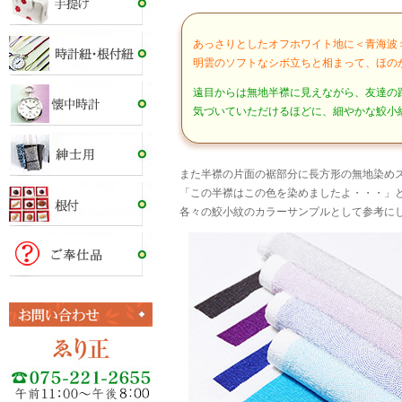
あっさりとしたオフホワイト地に＜青海波
明雲のソフトなシボ立ちと相まって、ほの
遠目からは無地半襟に見えながら、友達の
気づいていただけるほどに、細やかな鮫小
また半襟の片面の裾部分に長方形の無地染め
「この半襟はこの色を染めましたよ・・・」
各々の鮫小紋のカラーサンプルとして参考に