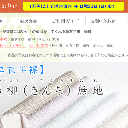
 ＞ が抜群に涼やかさの演出をしてくれる単衣半襟 楊柳
半襟
> 単衣半襟 楊柳（きんち）無地
紳士用（男性）
紳士用半襟
>
> 紳士用 単衣半襟 楊柳（きんち）無地
商品の写真はお客様のモニタ環境により実物のものと若干異なる場合がござい