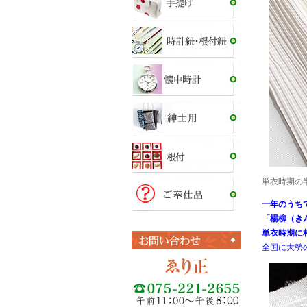
単衣時期の
一年のうち
「楊柳（き
単衣時期に
全国に大勢