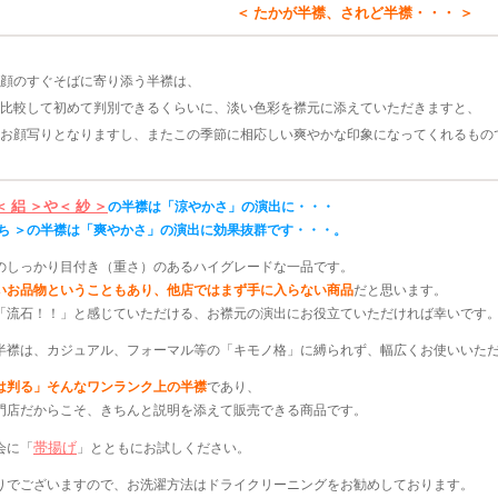
＜ たかが半襟、されど半襟・・・ ＞
顔のすぐそばに寄り添う半襟は、
比較して初めて判別できるくらいに、淡い色彩を襟元に添えていただきますと、
お顔写りとなりますし、またこの季節に相応しい爽やかな印象になってくれるもの
＜ 絽 ＞や＜ 紗 ＞
の半襟は「涼やかさ」の演出に・・・
んち ＞の半襟は「爽やかさ」の演出に効果抜群です・・・。
のしっかり目付き（重さ）のあるハイグレードな一品です。
いお品物ということもあり、他店ではまず手に入らない商品
だと思います。
「流石！！」と感じていただける、お襟元の演出にお役立ていただければ幸いです
半襟は、カジュアル、フォーマル等の「キモノ格」に縛られず、幅広くお使いいた
は判る」そんなワンランク上の半襟
であり、
門店だからこそ、きちんと説明を添えて販売できる商品です。
帯揚げ
会に「
」とともにお試しください。
りでございますので、お洗濯方法はドライクリーニングをお勧めしております。