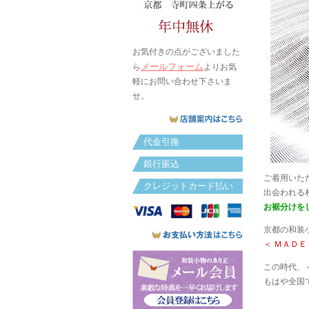
お気付きの点がございました
メールフォーム
ら
よりお気
軽にお問い合わせ下さいま
せ。
代金引換
銀行振込
ご着用いた
クレジットカード払い
出会われる
お裾分けを
京都の和装
＜ ＭＡＤＥ
この時代、
もはや全国