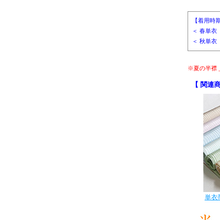
【着用時
＜ 春単衣 
＜ 秋単衣 
※夏の半襟
【 関連商
単衣