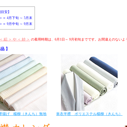
期目安】
＞＝ 4月下旬 ～ 5月末
＞＝ 9月中旬 ～ 9月末
＜ 絽 ＞ や ＜ 紗 ＞
の着用時期は、6月1日～ 9月初旬までです。お間違えのないよ
品 】
帯揚げ 楊柳（きんち）無地
単衣半襟 ポリエステル楊柳（きんち）