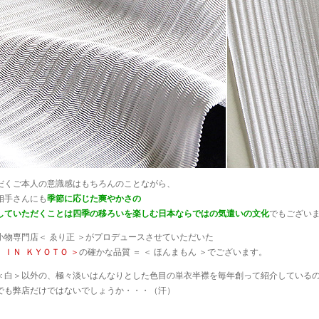
だくご本人の意識感はもちろんのことながら、
相手さんにも
季節に応じた爽やかさの
していただくことは四季の移ろいを楽しむ日本ならではの気遣いの文化
でもござい
小物専門店＜ ゑり正 ＞がプロデュースさせていただいた
 ＩＮ ＫＹＯＴＯ ＞
の確かな品質 ＝ ＜ ほんまもん ＞でございます。
＜白＞以外の、極々淡いはんなりとした色目の単衣半襟を毎年創って紹介している
でも弊店だけではないでしょうか・・・（汗）