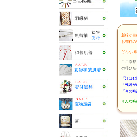
新緑が目
お襦袢の
どんな場
ここ京都
の呼び名
「汗ばむ
「残暑が
「今の時
そんな時