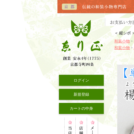
＜ 縦シボ
和装小物
>
和装小物
>
ログイン
新規登録
カートの中身