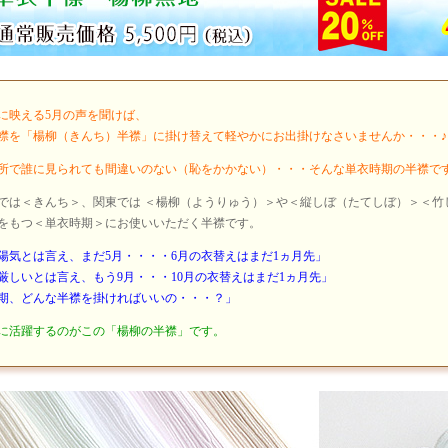
に映える5月の声を聞けば、
襟を「楊柳（きんち）半襟」に掛け替えて軽やかにお出掛けなさいませんか・・・♪
所で誰に見られても間違いのない（恥をかかない）・・・そんな単衣時期の半襟で
では＜きんち＞、関東では ＜楊柳（ようりゅう）＞や＜縦しぼ（たてしぼ）＞＜竹
をもつ＜単衣時期＞にお使いいただく半襟です。
陽気とは言え、まだ5月・・・・6月の衣替えはまだ1ヵ月先」
厳しいとは言え、もう9月・・・10月の衣替えはまだ1ヵ月先」
期、どんな半襟を掛ければいいの・・・？」
に活躍するのがこの「楊柳の半襟」です。