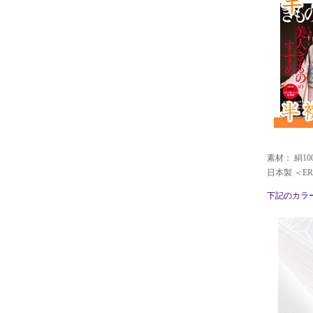
素材： 絹10
日本製 ＜ERI
下記のカラ