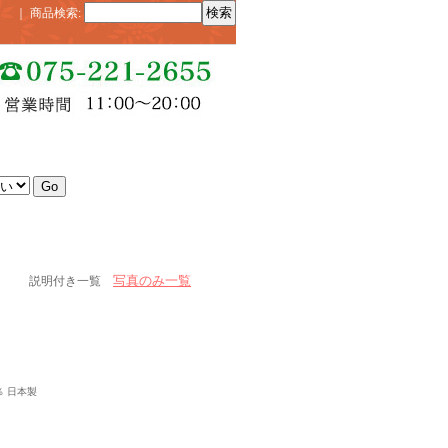
｜
商品検索
:
写真のみ一覧
説明付き一覧
％ 日本製