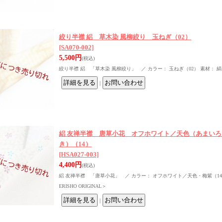
絞り半襟 絽 草木染 風柳絞り 玉ねぎ（02）
[SA070-002]
5,500円
(税込)
絞り半襟 絽 「草木染 風柳絞り」 ／ カラー： 玉ねぎ（02） 素材： 絹1
｜
絽 友禅半襟 唐草小花 オフホワイト／天色（あまい
き）（14）
[HSA027-003]
4,400円
(税込)
絽 友禅半襟 「唐草小花」 ／ カラー： オフホワイト／天色・梅紫（14） 
ERISHO ORIGINAL＞
｜