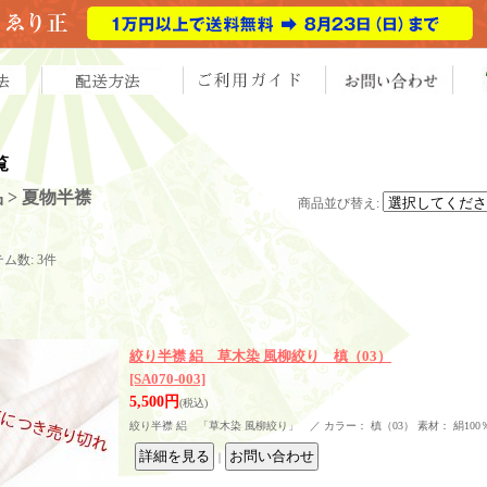
覧
 > 夏物半襟
商品並び替え
:
テム数
:
3件
絞り半襟 絽 草木染 風柳絞り 槙（03）
[SA070-003]
5,500円
(税込)
絞り半襟 絽 「草木染 風柳絞り」 ／ カラー： 槙（03） 素材： 絹100
｜