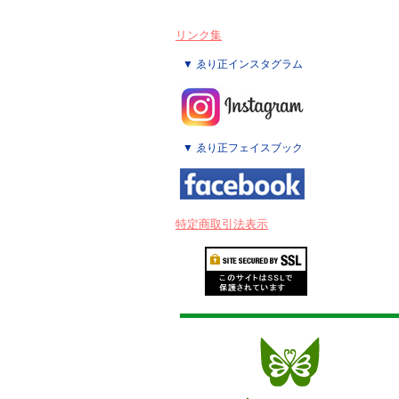
リンク集
▼ ゑり正インスタグラム
▼ ゑり正フェイスブック
特定商取引法表示