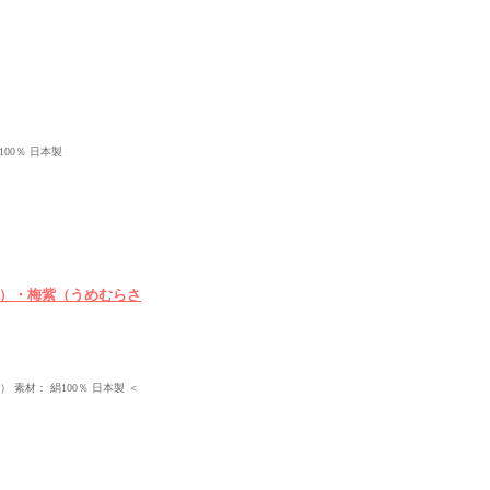
00％ 日本製
ろ）・梅紫（うめむらさ
素材： 絹100％ 日本製 ＜