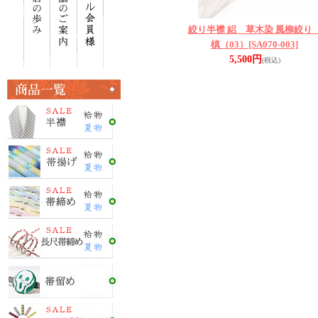
絞り半襟 絽 草木染 風柳絞
槙（03）
[SA070-003]
5,500円
(税込)