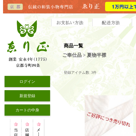
商品一覧
ご奉仕品 > 夏物半襟
登録アイテム数
:
3件
ログイン
新規登録
カートの中身