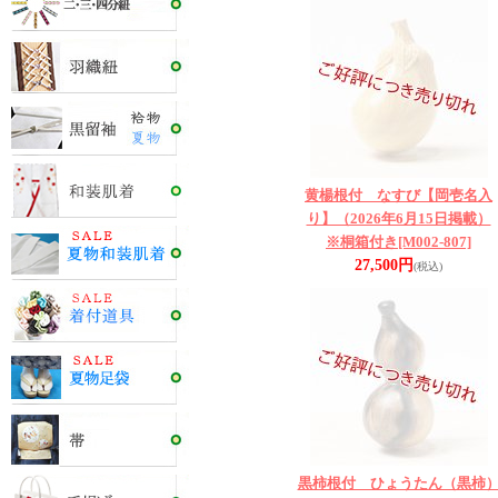
黄楊根付 なすび【岡壱名入
り】（2026年6月15日掲載）
※桐箱付き
[M002-807]
27,500円
(税込)
黒柿根付 ひょうたん（黒柿