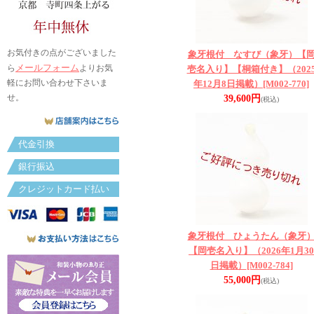
お気付きの点がございました
象牙根付 なすび（象牙）【
メールフォーム
ら
よりお気
壱名入り】【桐箱付き】（202
軽にお問い合わせ下さいま
年12月8日掲載）
[M002-770]
せ。
39,600円
(税込)
代金引換
銀行振込
クレジットカード払い
象牙根付 ひょうたん（象牙
【岡壱名入り】（2026年1月30
日掲載）
[M002-784]
55,000円
(税込)