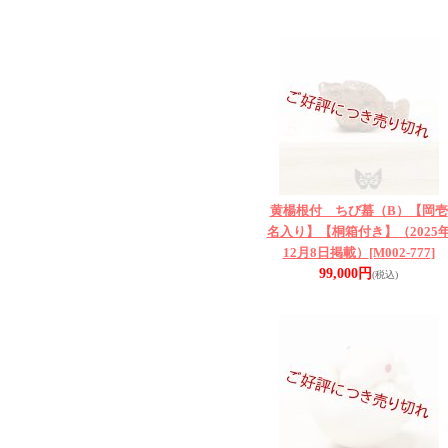
黄楊根付 ちび蟇（B）【岡壱
名入り】【桐箱付き】（2025
12月8日掲載）
[M002-777]
99,000円
(税込)