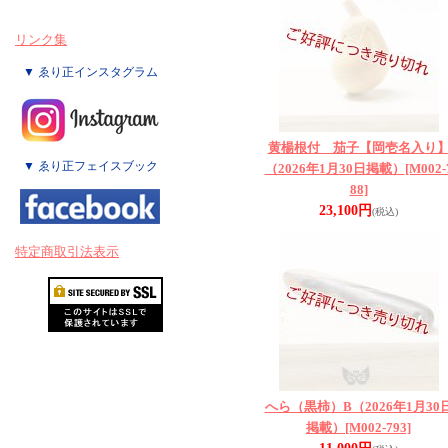
リンク集
▼ ゑり正インスタグラム
黄楊根付 茄子【岡壱名入り
▼ ゑり正フェイスブック
（2026年1月30日掲載）
[M002-
88]
23,100円
(税込)
特定商取引法表示
へら（黒柿）B（2026年1月30
掲載）
[M002-793]