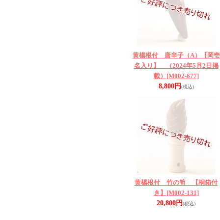
黄楊根付 唐辛子（A）【岡壱
名入り】 （2024年5月2日掲
載）
[M002-677]
8,800円
(税込)
黄楊根付 竹の筍 【桐箱付
き】
[M002-131]
20,800円
(税込)