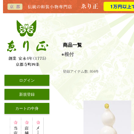
商品一覧
●根付
登録アイテム数
:
804件
ログイン
新規登録
カートの中身