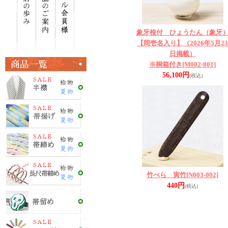
象牙根付 ひょうたん（象牙
【岡壱名入り】（2026年5月23
日掲載）
※桐箱付き
[M002-801]
56,100円
(税込)
竹べら 寅竹
[N003-002]
440円
(税込)