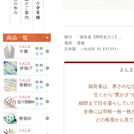
根付 「福良雀【岡壱名入り】」
素材： 黄楊
日本製 ＜MADE IN KYOTO＞
まんま
福良雀は、寒さのな
古くから“豊かさ”
細部まで目を凝らしてい
全身には羽根一枚一枚
どの角度から見て