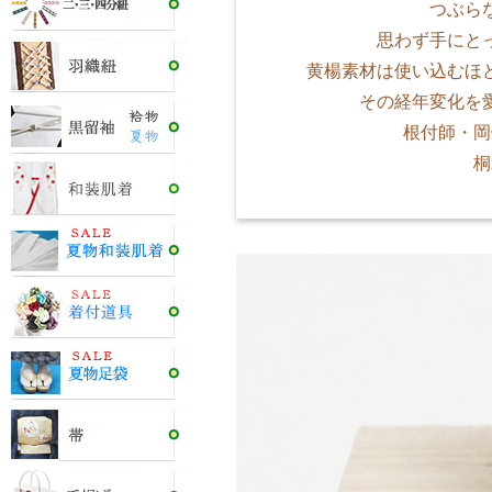
つぶら
思わず手にと
黄楊素材は使い込むほ
その経年変化を
根付師・岡
桐