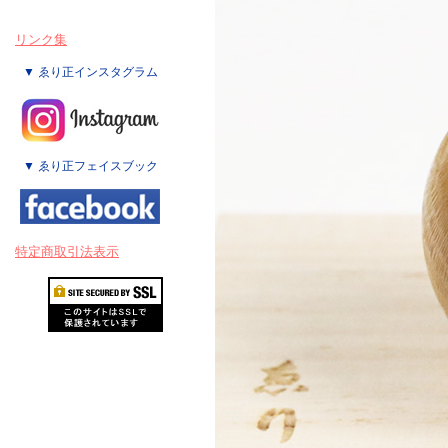
リンク集
▼ ゑり正インスタグラム
▼ ゑり正フェイスブック
特定商取引法表示