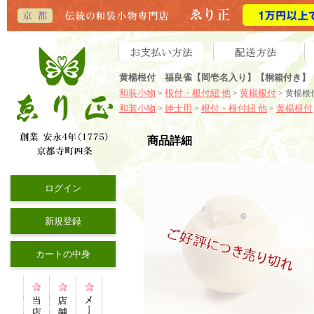
黄楊根付 福良雀【岡壱名入り】【桐箱付き】（2
和装小物
根付・根付紐 他
黄楊根付
>
>
> 黄楊根
和装小物
紳士用
根付・根付紐 他
黄楊根付
>
>
>
商品詳細
ログイン
新規登録
カートの中身