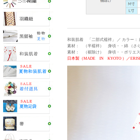
和装肌着 「二部式襦袢」 ／ カラー：
素材： （半襦袢） 身頃・・綿 （さら
素材： （裾除け） 身頃・・ポリエステ
日本製（MADE IN KYOTO ）／ERISH