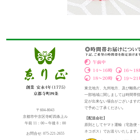
東北地方、九州地方、及び離島
一部地域に関しましては時間帯
定が出来ない場合がございます
で予めご了承ください｡
〒604-8043
京都市中京区寺町四条上ル
【配送会社】
午前 11：00～午後 8：00
原則としてヤマト運輸（宅急便
ネコポス）でお送りいたします
お問合せ: 075-221-2655