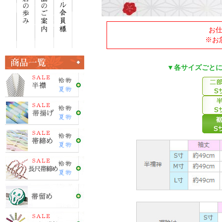
お
※お
▼各サイズごと