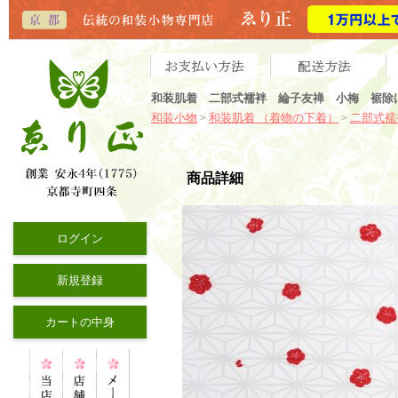
和装肌着 二部式襦袢 綸子友禅 小梅 裾除
和装小物
和装肌着 （着物の下着）
二部式襦
>
>
商品詳細
ログイン
新規登録
カートの中身