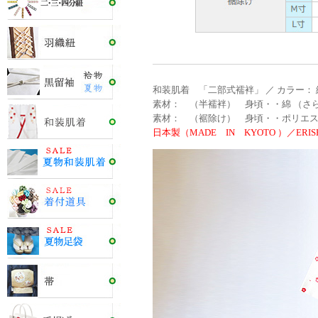
和装肌着 「二部式襦袢」 ／ カラー：
素材： （半襦袢） 身頃・・綿 （さら
素材： （裾除け） 身頃・・ポリエステ
日本製（MADE IN KYOTO ）／ERISH