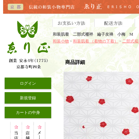
和装肌着 二部式襦袢 綸子友禅 小梅 M
和装小物
和装肌着 （着物の下着）
二部式襦
>
>
商品詳細
ログイン
新規登録
カートの中身