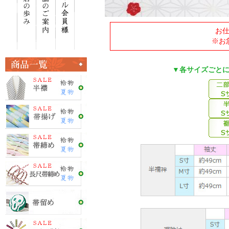
お
※お
▼各サイズごと