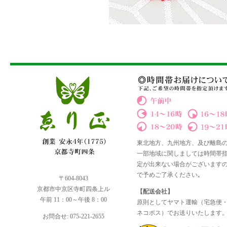
東北地方、九州地方、及び離島
一部地域に関しましては時間帯
定が出来ない場合がございます
で予めご了承ください｡
〒604-8043
京都市中京区寺町四条上ル
【配送会社】
午前 11：00～午後 8：00
原則としてヤマト運輸（宅急便
ネコポス）でお送りいたします
お問合せ: 075-221-2655