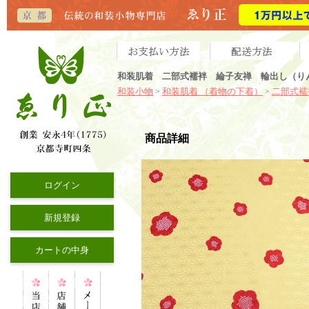
和装肌着 二部式襦袢 綸子友禅 輪出し（り
和装小物
和装肌着 （着物の下着）
二部式襦
>
>
商品詳細
ログイン
新規登録
カートの中身