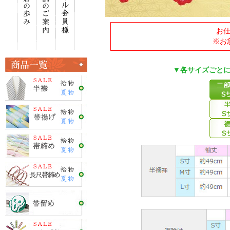
お
※お
▼各サイズごと