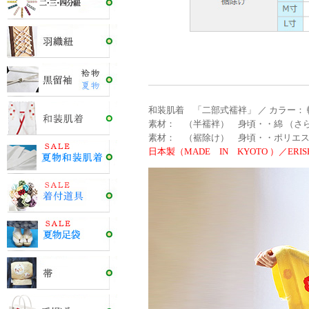
和装肌着 「二部式襦袢」 ／ カラー：
素材： （半襦袢） 身頃・・綿 （さら
素材： （裾除け） 身頃・・ポリエステ
日本製（MADE IN KYOTO ）／ERISH