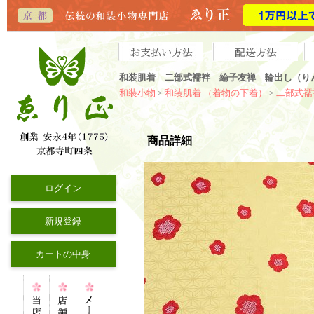
和装肌着 二部式襦袢 綸子友禅 輪出し（り
和装小物
和装肌着 （着物の下着）
二部式襦
>
>
商品詳細
ログイン
新規登録
カートの中身