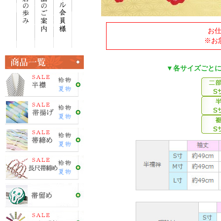
お
※お
▼各サイズごと