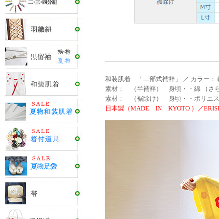
和装肌着 「二部式襦袢」 ／ カラー：
素材： （半襦袢） 身頃・・綿 （さら
素材： （裾除け） 身頃・・ポリエステ
日本製（MADE IN KYOTO ）／ERISH